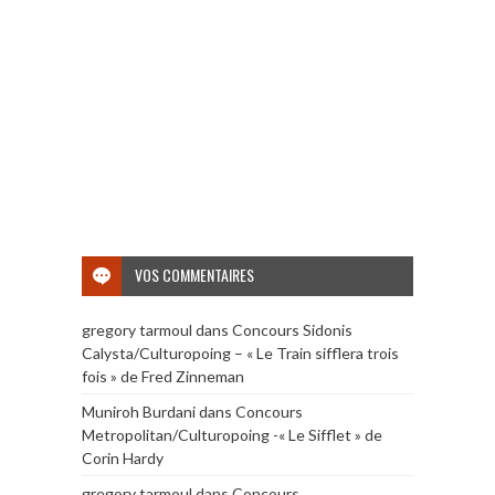
VOS COMMENTAIRES
gregory tarmoul
dans
Concours Sidonis
Calysta/Culturopoing – « Le Train sifflera trois
fois » de Fred Zinneman
Muniroh Burdani
dans
Concours
Metropolitan/Culturopoing -« Le Sifflet » de
Corin Hardy
gregory tarmoul
dans
Concours