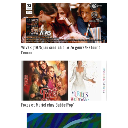
WIVES (1975) au ciné-club Le 7e genre/Retour à
l’écran
Foxes et Muriel chez BubbelPop’