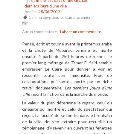
Titre :
In the last days of the city
,
Les
derniers jours d'une ville
Année :
28/06/2017
Cinéma égyptien
,
Le Caire
,
premier
film
Aucun commentaire
-
Laisser un commentaire
Pensé, écrit et tourné avant le printemps arabe
et la chute de Mubarak, terminé et monté
ensuite à partir de 250 heures de rushes, le
premier long métrage de Tamer El Saïd semble
embrasser Le Caire pour donner à voir et
ressentir toute son immensité. Fruit de
collaborations puissantes, porté par un riche
travail documentaire,
Les derniers jours d’une
ville
inscrit la fiction dans la marche du monde.
La valeur du plan détermine le regard, celui du
cinéaste qui montre et celui du spectateur qui
reçoit. La faculté de se fondre dans le brouhaha
de la ville, de s’en extraire pour recueillir un
témoignage, d’y revenir en ouvrant les fenêtres