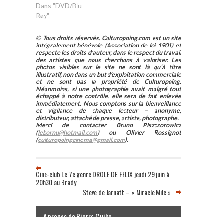
Dans "DVD/Blu-
Ray"
© Tous droits réservés. Culturopoing.com est un site
intégralement bénévole (Association de loi 1901) et
respecte les droits d’auteur, dans le respect du travail
des artistes que nous cherchons à valoriser. Les
photos visibles sur le site ne sont là qu’à titre
illustratif, non dans un but d’exploitation commerciale
et ne sont pas la propriété de Culturopoing.
Néanmoins, si une photographie avait malgré tout
échappé à notre contrôle, elle sera de fait enlevée
immédiatement. Nous comptons sur la bienveillance
et vigilance de chaque lecteur – anonyme,
distributeur, attaché de presse, artiste, photographe.
Merci de contacter Bruno Piszczorowicz
(
lebornu@hotmail.com
) ou Olivier Rossignot
(
culturopoingcinema@gmail.com
).
Ciné-club Le 7e genre DROLE DE FELIX jeudi 29 juin à
20h30 au Brady
Steve de Jarnatt – « Miracle Mile »
A propos de Pierre Guiho