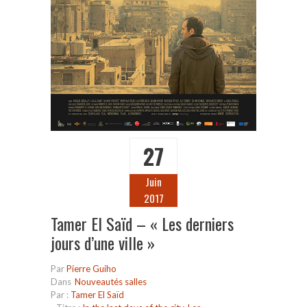
27
Juin
2017
Tamer El Saïd – « Les derniers
jours d’une ville »
Par
Pierre Guiho
Dans
Nouveautés salles
Par :
Tamer El Saïd