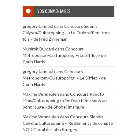
VOS COMMENTAIRES
gregory tarmoul
dans
Concours Sidonis
Calysta/Culturopoing – « Le Train sifflera trois
fois » de Fred Zinneman
Muniroh Burdani
dans
Concours
Metropolitan/Culturopoing -« Le Sifflet » de
Corin Hardy
gregory tarmoul
dans
Concours
Metropolitan/Culturopoing -« Le Sifflet » de
Corin Hardy
Maxime Vermeulen
dans
Concours Roboto
Films/Culturopoing : « De l’eau tiède sous un
pont rouge » de Shōhei Imamura
Maxime Vermeulen
dans
Concours Sidonis
Calysta/Culturopoing – Règlements de compte
à OK Corral de John Sturges