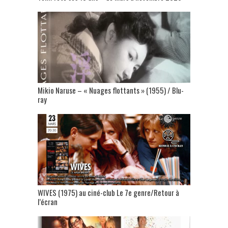
Mikio Naruse – « Nuages flottants » (1955) / Blu-
ray
WIVES (1975) au ciné-club Le 7e genre/Retour à
l’écran