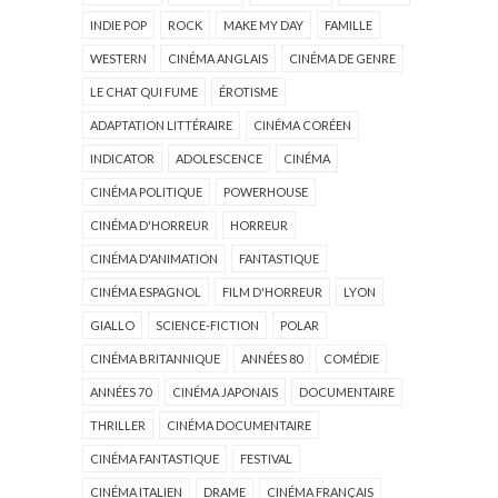
INDIE POP
ROCK
MAKE MY DAY
FAMILLE
WESTERN
CINÉMA ANGLAIS
CINÉMA DE GENRE
LE CHAT QUI FUME
ÉROTISME
ADAPTATION LITTÉRAIRE
CINÉMA CORÉEN
INDICATOR
ADOLESCENCE
CINÉMA
CINÉMA POLITIQUE
POWERHOUSE
CINÉMA D'HORREUR
HORREUR
CINÉMA D'ANIMATION
FANTASTIQUE
CINÉMA ESPAGNOL
FILM D'HORREUR
LYON
GIALLO
SCIENCE-FICTION
POLAR
CINÉMA BRITANNIQUE
ANNÉES 80
COMÉDIE
ANNÉES 70
CINÉMA JAPONAIS
DOCUMENTAIRE
THRILLER
CINÉMA DOCUMENTAIRE
CINÉMA FANTASTIQUE
FESTIVAL
CINÉMA ITALIEN
DRAME
CINÉMA FRANÇAIS