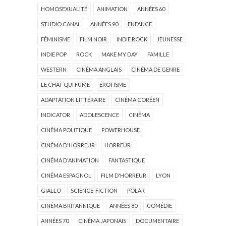
HOMOSEXUALITÉ
ANIMATION
ANNÉES 60
STUDIO CANAL
ANNÉES 90
ENFANCE
FÉMINISME
FILM NOIR
INDIE ROCK
JEUNESSE
INDIE POP
ROCK
MAKE MY DAY
FAMILLE
WESTERN
CINÉMA ANGLAIS
CINÉMA DE GENRE
LE CHAT QUI FUME
ÉROTISME
ADAPTATION LITTÉRAIRE
CINÉMA CORÉEN
INDICATOR
ADOLESCENCE
CINÉMA
CINÉMA POLITIQUE
POWERHOUSE
CINÉMA D'HORREUR
HORREUR
CINÉMA D'ANIMATION
FANTASTIQUE
CINÉMA ESPAGNOL
FILM D'HORREUR
LYON
GIALLO
SCIENCE-FICTION
POLAR
CINÉMA BRITANNIQUE
ANNÉES 80
COMÉDIE
ANNÉES 70
CINÉMA JAPONAIS
DOCUMENTAIRE