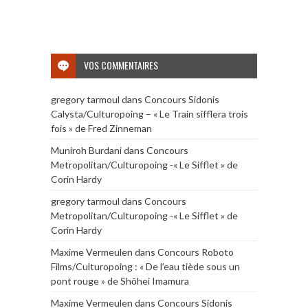
VOS COMMENTAIRES
gregory tarmoul
dans
Concours Sidonis
Calysta/Culturopoing – « Le Train sifflera trois
fois » de Fred Zinneman
Muniroh Burdani
dans
Concours
Metropolitan/Culturopoing -« Le Sifflet » de
Corin Hardy
gregory tarmoul
dans
Concours
Metropolitan/Culturopoing -« Le Sifflet » de
Corin Hardy
Maxime Vermeulen
dans
Concours Roboto
Films/Culturopoing : « De l’eau tiède sous un
pont rouge » de Shōhei Imamura
Maxime Vermeulen
dans
Concours Sidonis