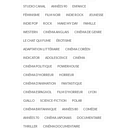
STUDIO CANAL
ANNÉES 90
ENFANCE
FÉMINISME
FILM NOIR
INDIE ROCK
JEUNESSE
INDIE POP
ROCK
MAKE MY DAY
FAMILLE
WESTERN
CINÉMA ANGLAIS
CINÉMA DE GENRE
LE CHAT QUI FUME
ÉROTISME
ADAPTATION LITTÉRAIRE
CINÉMA CORÉEN
INDICATOR
ADOLESCENCE
CINÉMA
CINÉMA POLITIQUE
POWERHOUSE
CINÉMA D'HORREUR
HORREUR
CINÉMA D'ANIMATION
FANTASTIQUE
CINÉMA ESPAGNOL
FILM D'HORREUR
LYON
GIALLO
SCIENCE-FICTION
POLAR
CINÉMA BRITANNIQUE
ANNÉES 80
COMÉDIE
ANNÉES 70
CINÉMA JAPONAIS
DOCUMENTAIRE
THRILLER
CINÉMA DOCUMENTAIRE