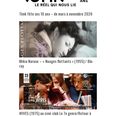
Tënk fête ses 10 ans – de mars à novembre 2026
Mikio Naruse – « Nuages flottants » (1955) / Blu-
ray
WIVES (1975) au ciné-club Le 7e genre/Retour à