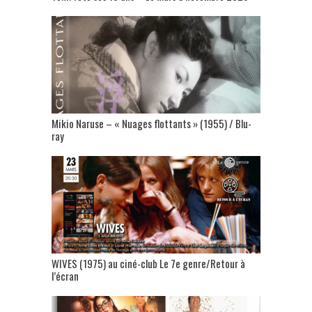
Mikio Naruse – « Nuages flottants » (1955) / Blu-
ray
WIVES (1975) au ciné-club Le 7e genre/Retour à
l’écran