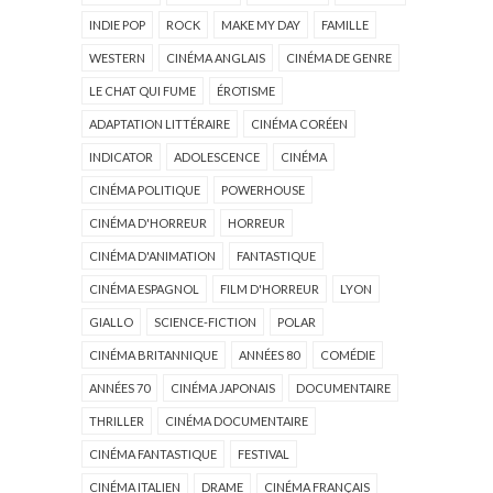
INDIE POP
ROCK
MAKE MY DAY
FAMILLE
WESTERN
CINÉMA ANGLAIS
CINÉMA DE GENRE
LE CHAT QUI FUME
ÉROTISME
ADAPTATION LITTÉRAIRE
CINÉMA CORÉEN
INDICATOR
ADOLESCENCE
CINÉMA
CINÉMA POLITIQUE
POWERHOUSE
CINÉMA D'HORREUR
HORREUR
CINÉMA D'ANIMATION
FANTASTIQUE
CINÉMA ESPAGNOL
FILM D'HORREUR
LYON
GIALLO
SCIENCE-FICTION
POLAR
CINÉMA BRITANNIQUE
ANNÉES 80
COMÉDIE
ANNÉES 70
CINÉMA JAPONAIS
DOCUMENTAIRE
THRILLER
CINÉMA DOCUMENTAIRE
CINÉMA FANTASTIQUE
FESTIVAL
CINÉMA ITALIEN
DRAME
CINÉMA FRANÇAIS