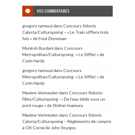
VOS COMMENTAIRES
gregory tarmoul
dans
Concours Sidonis
Calysta/Culturopoing – « Le Train sifflera trois
fois » de Fred Zinneman
Muniroh Burdani
dans
Concours
Metropolitan/Culturopoing -« Le Sifflet » de
Corin Hardy
gregory tarmoul
dans
Concours
Metropolitan/Culturopoing -« Le Sifflet » de
Corin Hardy
Maxime Vermeulen
dans
Concours Roboto
Films/Culturopoing : « De l’eau tiède sous un
pont rouge » de Shōhei Imamura
Maxime Vermeulen
dans
Concours Sidonis
Calysta/Culturopoing – Règlements de compte
à OK Corral de John Sturges