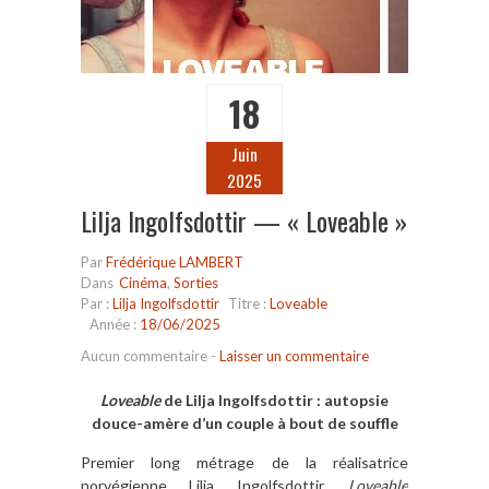
18
Juin
2025
Lilja Ingolfsdottir — « Loveable »
Par
Frédérique LAMBERT
Dans
Cinéma
,
Sorties
Par :
Lilja Ingolfsdottir
Titre :
Loveable
Année :
18/06/2025
Aucun commentaire
-
Laisser un commentaire
Loveable
de Lilja Ingolfsdottir : autopsie
douce-amère d’un couple à bout de souffle
Premier long métrage de la réalisatrice
norvégienne Lilja Ingolfsdottir,
Loveable