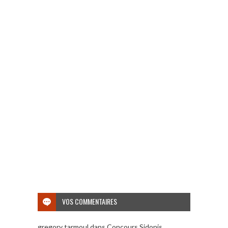
VOS COMMENTAIRES
gregory tarmoul
dans
Concours Sidonis