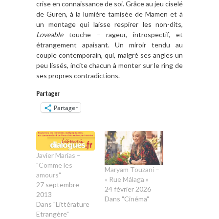
crise en connaissance de soi. Grâce au jeu ciselé
de Guren, à la lumière tamisée de Mamen et à
un montage qui laisse respirer les non-dits,
Loveable
touche – rageur, introspectif, et
étrangement apaisant. Un miroir tendu au
couple contemporain, qui, malgré ses angles un
peu lissés, incite chacun à monter sur le ring de
ses propres contradictions.
Partager
Partager
Javier Marias –
"Comme les
Maryam Touzani –
amours"
« Rue Málaga »
27 septembre
24 février 2026
2013
Dans "Cinéma"
Dans "Littérature
Etrangère"