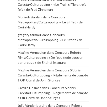
Calysta/Culturopoing – « Le Train sifflera trois
fois » de Fred Zinneman
Muniroh Burdani
dans
Concours
Metropolitan/Culturopoing -« Le Sifflet » de
Corin Hardy
gregory tarmoul
dans
Concours
Metropolitan/Culturopoing -« Le Sifflet » de
Corin Hardy
Maxime Vermeulen
dans
Concours Roboto
Films/Culturopoing : « De l’eau tiède sous un
pont rouge » de Shōhei Imamura
Maxime Vermeulen
dans
Concours Sidonis
Calysta/Culturopoing – Règlements de compte
à OK Corral de John Sturges
Camille Desmet
dans
Concours Sidonis
Calysta/Culturopoing – Règlements de compte
à OK Corral de John Sturges
Julie Vandenberghe
dans
Concours Roboto