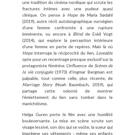
une tradition du cinéma nordique qui scrute les
fractures intimes avec une pudeur quasi
clinique. On pense à
Hope
de Maria Sødahl
(2019), autre récit autobiographique norvégien
d’une femme confrontée à une rupture
imminente, ou encore à
Blind
de Eskil Vogt
(2014), qui explore la perception intérieure
d’une femme en perte de repères. Mais là où
Hope
interroge la réciprocité du lien,
Loveable
opte pour un recentrage presque exclusif sur la
protagoniste féminine. L’influence de
Scènes de
la vie conjugale
(1973) d’Ingmar Bergman est
palpable, tout comme celle, plus récente, de
Marriage Story
(Noah Baumbach, 2019), qui
partage cette volonté de montrer
l’émiettement du lien sans tomber dans le
manichéisme.
Helga Guren porte le film avec une humilité
bouleversante. La mise en scène scrute son
visage lessivé, son dos qui se voûte, la sueur qui
imprègne ses vêtements ; même ses enfants