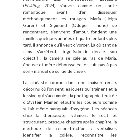
(
Elskling
, 2024) s’ouvre comme un conte
romantique avant d’en disséquer
méthodiquement les rouages. Maria (Helga
Guren) et Sigmund (Oddgeir Thune) se
rencontrent, s’enivrent d’amour, fondent une
famille ; quelques années et quatre enfants plus
tard, il annonce qu’il veut divorcer. Là où tant de
films s’arrêtent, Ingolfsdottir décale son
objectif : la caméra se cale au ras de Maria,
épouse et mère déboussolée, et suit pas à pas
son « manuel de sortie de crise ».
La cinéaste tourne dans une maison réelle,
décor nu où l’on sent les jouets qui traînent et la
lessive qui s’accumule ; la photographie feutrée
d’Øystein Mamen étouffe les couleurs comme
si l’air même manquait d’oxygène. Les séances
chez la thérapeute rythment le récit et
structurent, presque chapitre après chapitre, la
méthode de reconstruction : verbaliser,
identifier la colère, reconnaître les