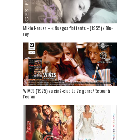
Mikio Naruse – « Nuages flottants » (1955) / Blu-
ray
WIVES (1975) au ciné-club Le 7e genre/Retour à
l’écran