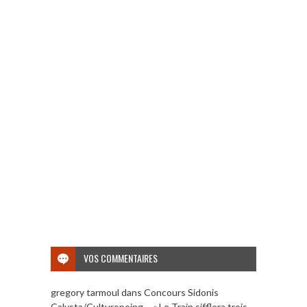
VOS COMMENTAIRES
gregory tarmoul
dans
Concours Sidonis
Calysta/Culturopoing – « Le Train sifflera trois