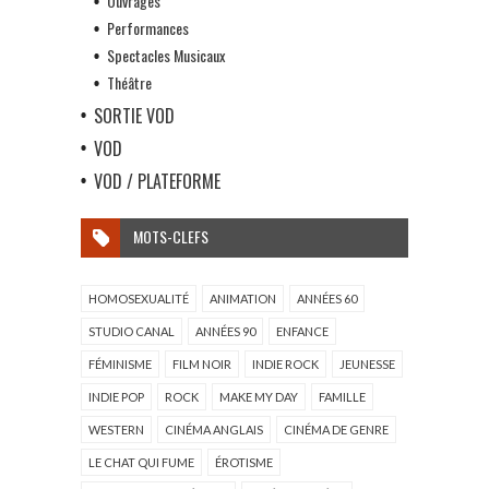
Ouvrages
Performances
Spectacles Musicaux
Théâtre
SORTIE VOD
VOD
VOD / PLATEFORME
MOTS-CLEFS
HOMOSEXUALITÉ
ANIMATION
ANNÉES 60
STUDIO CANAL
ANNÉES 90
ENFANCE
FÉMINISME
FILM NOIR
INDIE ROCK
JEUNESSE
INDIE POP
ROCK
MAKE MY DAY
FAMILLE
WESTERN
CINÉMA ANGLAIS
CINÉMA DE GENRE
LE CHAT QUI FUME
ÉROTISME