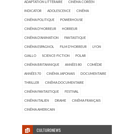
ADAPTATION LITTÉRAIRE
CINÉMA CORÉEN
INDICATOR
ADOLESCENCE
CINÉMA
CINÉMA POLITIQUE
POWERHOUSE
CINÉMA D'HORREUR
HORREUR
CINÉMA D'ANIMATION
FANTASTIQUE
CINÉMA ESPAGNOL
FILM D'HORREUR
LYON
GIALLO
SCIENCE-FICTION
POLAR
CINÉMA BRITANNIQUE
ANNÉES 80
COMÉDIE
ANNÉES 70
CINÉMA JAPONAIS
DOCUMENTAIRE
THRILLER
CINÉMA DOCUMENTAIRE
CINÉMA FANTASTIQUE
FESTIVAL
CINÉMA ITALIEN
DRAME
CINÉMA FRANÇAIS
CINÉMA AMERICAIN
CULTURONEWS