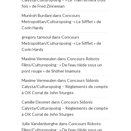
fois » de Fred Zinneman
Muniroh Burdani
dans
Concours
Metropolitan/Culturopoing -« Le Sifflet » de
Corin Hardy
gregory tarmoul
dans
Concours
Metropolitan/Culturopoing -« Le Sifflet » de
Corin Hardy
Maxime Vermeulen
dans
Concours Roboto
Films/Culturopoing : « De l’eau tiède sous un
pont rouge » de Shōhei Imamura
Maxime Vermeulen
dans
Concours Sidonis
Calysta/Culturopoing – Règlements de compte
à OK Corral de John Sturges
Camille Desmet
dans
Concours Sidonis
Calysta/Culturopoing – Règlements de compte
à OK Corral de John Sturges
Julie Vandenberghe
dans
Concours Roboto
Films/Culturopoing : « De l’eau tiède sous un