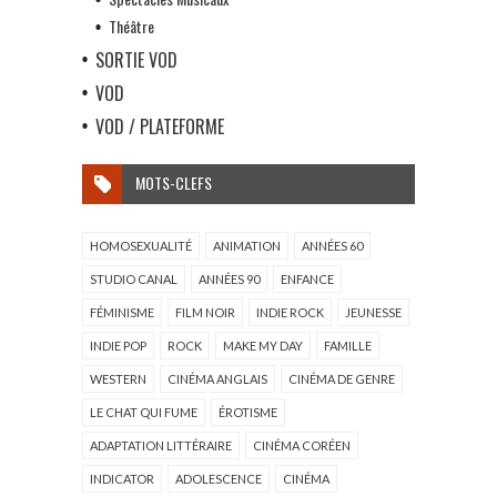
Théâtre
SORTIE VOD
VOD
VOD / PLATEFORME
MOTS-CLEFS
HOMOSEXUALITÉ
ANIMATION
ANNÉES 60
STUDIO CANAL
ANNÉES 90
ENFANCE
FÉMINISME
FILM NOIR
INDIE ROCK
JEUNESSE
INDIE POP
ROCK
MAKE MY DAY
FAMILLE
WESTERN
CINÉMA ANGLAIS
CINÉMA DE GENRE
LE CHAT QUI FUME
ÉROTISME
ADAPTATION LITTÉRAIRE
CINÉMA CORÉEN
INDICATOR
ADOLESCENCE
CINÉMA