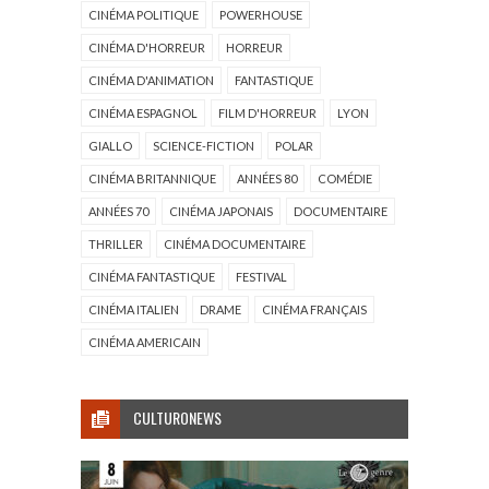
CINÉMA POLITIQUE
POWERHOUSE
CINÉMA D'HORREUR
HORREUR
CINÉMA D'ANIMATION
FANTASTIQUE
CINÉMA ESPAGNOL
FILM D'HORREUR
LYON
GIALLO
SCIENCE-FICTION
POLAR
CINÉMA BRITANNIQUE
ANNÉES 80
COMÉDIE
ANNÉES 70
CINÉMA JAPONAIS
DOCUMENTAIRE
THRILLER
CINÉMA DOCUMENTAIRE
CINÉMA FANTASTIQUE
FESTIVAL
CINÉMA ITALIEN
DRAME
CINÉMA FRANÇAIS
CINÉMA AMERICAIN
CULTURONEWS