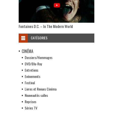
Fontaines D.C. – In The Modern World
CATÉGORIES
CINÉMA
Dossiers/Hommages
DVD/Blu-Ray
Entretiens
Evénements
Festival
Livres et Revues Cinéma
Nouveautés salles
Reprises
Séries TV