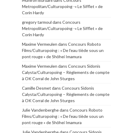
Muniroh Burdani
dans
Concours
Metropolitan/Culturopoing -« Le Sifflet » de
Corin Hardy
gregory tarmoul
dans
Concours
Metropolitan/Culturopoing -« Le Sifflet » de
Corin Hardy
Maxime Vermeulen
dans
Concours Roboto
Films/Culturopoing : « De l’eau tiède sous un
pont rouge » de Shōhei Imamura
Maxime Vermeulen
dans
Concours Sidonis
Calysta/Culturopoing – Règlements de compte
à OK Corral de John Sturges
Camille Desmet
dans
Concours Sidonis
Calysta/Culturopoing – Règlements de compte
à OK Corral de John Sturges
Julie Vandenberghe
dans
Concours Roboto
Films/Culturopoing : « De l’eau tiède sous un
pont rouge » de Shōhei Imamura
Julie Vandenberghe
dans
Concours Sidonis