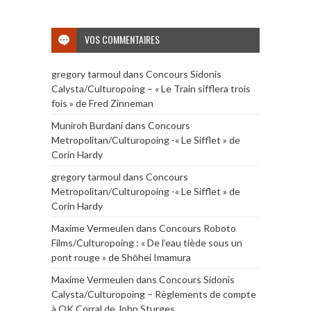
VOS COMMENTAIRES
gregory tarmoul
dans
Concours Sidonis
Calysta/Culturopoing – « Le Train sifflera trois
fois » de Fred Zinneman
Muniroh Burdani
dans
Concours
Metropolitan/Culturopoing -« Le Sifflet » de
Corin Hardy
gregory tarmoul
dans
Concours
Metropolitan/Culturopoing -« Le Sifflet » de
Corin Hardy
Maxime Vermeulen
dans
Concours Roboto
Films/Culturopoing : « De l’eau tiède sous un
pont rouge » de Shōhei Imamura
Maxime Vermeulen
dans
Concours Sidonis
Calysta/Culturopoing – Règlements de compte
à OK Corral de John Sturges