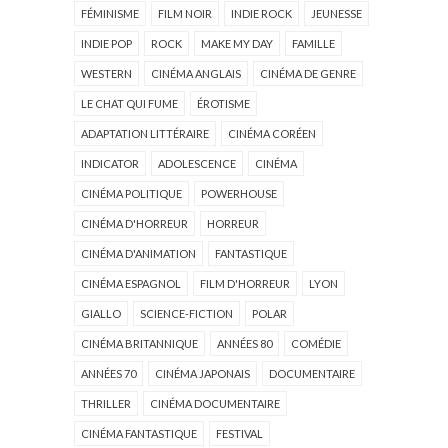
FÉMINISME
FILM NOIR
INDIE ROCK
JEUNESSE
INDIE POP
ROCK
MAKE MY DAY
FAMILLE
WESTERN
CINÉMA ANGLAIS
CINÉMA DE GENRE
LE CHAT QUI FUME
ÉROTISME
ADAPTATION LITTÉRAIRE
CINÉMA CORÉEN
INDICATOR
ADOLESCENCE
CINÉMA
CINÉMA POLITIQUE
POWERHOUSE
CINÉMA D'HORREUR
HORREUR
CINÉMA D'ANIMATION
FANTASTIQUE
CINÉMA ESPAGNOL
FILM D'HORREUR
LYON
GIALLO
SCIENCE-FICTION
POLAR
CINÉMA BRITANNIQUE
ANNÉES 80
COMÉDIE
ANNÉES 70
CINÉMA JAPONAIS
DOCUMENTAIRE
THRILLER
CINÉMA DOCUMENTAIRE
CINÉMA FANTASTIQUE
FESTIVAL