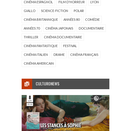
CINÉMA ESPAGNOL
FILM D'HORREUR
LYON
GIALLO
SCIENCE-FICTION
POLAR
CINÉMA BRITANNIQUE
ANNÉES 80
COMÉDIE
ANNÉES 70
CINÉMA JAPONAIS
DOCUMENTAIRE
THRILLER
CINÉMA DOCUMENTAIRE
CINÉMA FANTASTIQUE
FESTIVAL
CINÉMA ITALIEN
DRAME
CINÉMA FRANÇAIS
CINÉMA AMERICAIN
CULTURONEWS