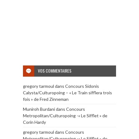
VOS COMMENTAIRES
gregory tarmoul
dans
Concours Sidonis
Calysta/Culturopoing – « Le Train sifflera trois
fois » de Fred Zinneman
Muniroh Burdani
dans
Concours
Metropolitan/Culturopoing -« Le Sifflet » de
Corin Hardy
gregory tarmoul
dans
Concours
Metropolitan/Culturopoing -« Le Sifflet » de