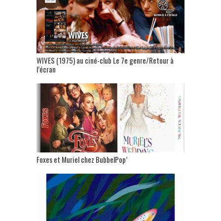
WIVES (1975) au ciné-club Le 7e genre/Retour à
l’écran
Foxes et Muriel chez BubbelPop’