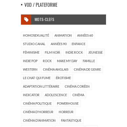
VOD / PLATEFORME
MOTS-CLEFS
HOMOSEXUALITÉ
ANIMATION
ANNÉES 60
STUDIO CANAL
ANNÉES 90
ENFANCE
FÉMINISME
FILM NOIR
INDIE ROCK
JEUNESSE
INDIE POP
ROCK
MAKE MY DAY
FAMILLE
WESTERN
CINÉMA ANGLAIS
CINÉMA DE GENRE
LE CHAT QUI FUME
ÉROTISME
ADAPTATION LITTÉRAIRE
CINÉMA CORÉEN
INDICATOR
ADOLESCENCE
CINÉMA
CINÉMA POLITIQUE
POWERHOUSE
CINÉMA D'HORREUR
HORREUR
CINÉMA D'ANIMATION
FANTASTIQUE