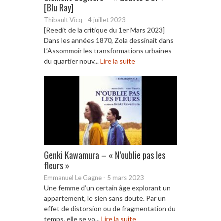
[Blu Ray]
Thibault Vicq
-
4 juillet 2023
[Reedit de la critique du 1er Mars 2023]
Dans les années 1870, Zola dessinait dans
L’Assommoir les transformations urbaines
du quartier nouv...
Lire la suite
Genki Kawamura – « N’oublie pas les
fleurs »
Emmanuel Le Gagne
-
5 mars 2023
Une femme d’un certain âge explorant un
appartement, le sien sans doute. Par un
effet de distorsion ou de fragmentation du
temps, elle se vo...
Lire la suite