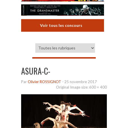
Voir tous les concours
ASURA-C-
Par
Olivier ROSSIGNOT
-
25 novembre 2017
Original Image size:
600 × 400