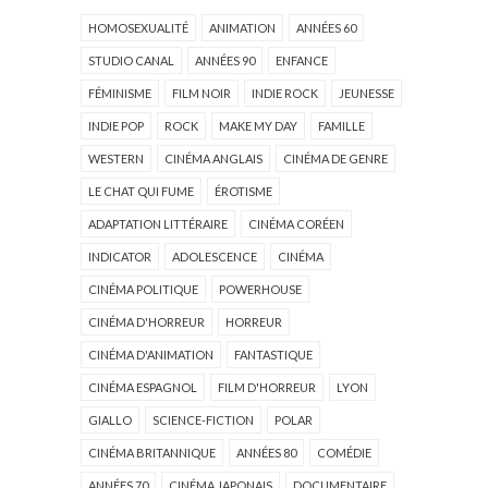
HOMOSEXUALITÉ
ANIMATION
ANNÉES 60
STUDIO CANAL
ANNÉES 90
ENFANCE
FÉMINISME
FILM NOIR
INDIE ROCK
JEUNESSE
INDIE POP
ROCK
MAKE MY DAY
FAMILLE
WESTERN
CINÉMA ANGLAIS
CINÉMA DE GENRE
LE CHAT QUI FUME
ÉROTISME
ADAPTATION LITTÉRAIRE
CINÉMA CORÉEN
INDICATOR
ADOLESCENCE
CINÉMA
CINÉMA POLITIQUE
POWERHOUSE
CINÉMA D'HORREUR
HORREUR
CINÉMA D'ANIMATION
FANTASTIQUE
CINÉMA ESPAGNOL
FILM D'HORREUR
LYON
GIALLO
SCIENCE-FICTION
POLAR
CINÉMA BRITANNIQUE
ANNÉES 80
COMÉDIE
ANNÉES 70
CINÉMA JAPONAIS
DOCUMENTAIRE