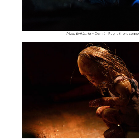
When Evil Lurks
– Demián Rugna (hors compé