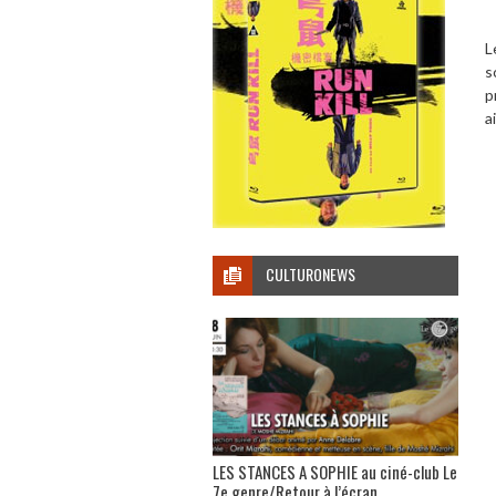
L
s
p
a
CULTURONEWS
LES STANCES A SOPHIE au ciné-club Le
7e genre/Retour à l’écran