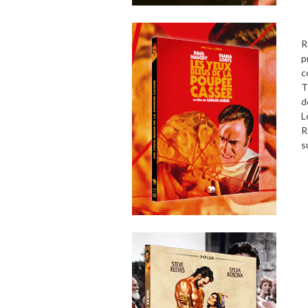
R
p
c
T
d
L
R
s