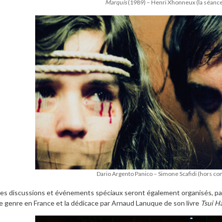
Marquis
(1989) – Henri Xhonneux (la séance
Dario Argento Panico – Simone Scafidi (hors co
es discussions et événements spéciaux seront également organisés, par
e genre en France et la dédicace par Arnaud Lanuque de son livre
Tsui Ha