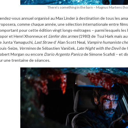
There’s something in the barn – Magnus Martens (ho
endez-vous annuel organisé au Max Linder à destination de tous les amat
roposera, comme chaque année, une sélection internationale entre films
omportant pour cette édition vingt longs-métrages – parmi lesquels les
opor et Henri Xhonneux et
L’enfer des armes
(1980) de Tsui Hark mais aus
e Junta Yamaguchi,
Last Straw
d’ Alan Scott Neal,
Vampire humaniste che
ouis-Seize,
Vermines
de Sébastien Vaniček,
Late Night with the Devil
de 
obert Morgan ou encore
Dario Argento Panico
de Simone Scafidi – et di
ur une trentaine de séances.