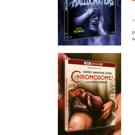
A
D
é