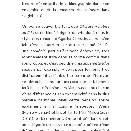
très représentatifs de la filmographie dans son
ensemble et de la démarche du cinéaste dans
sa globalité.
On pense souvent, à tort, que
L’Assassin habite
au 21
est un film à énigme, un whodunit dans le
style des romans d’Agatha Christie, alors qu’en
fait, c’est d’abord et surtout une comédie ! Et
une comédie particulièrement échevelée, très
étonnamment libre dans sa forme comme dans
son propos, et c’est peu dire : les
sous-entendus
sexuels par exemple, y sont pour le moins très
distinctement articulés ! Le cœur de l’intrigue
se déroule dans un microcosme totalement
farfelu – la « Pension des Mimosas » -, où chacun
vit sa différence et son excentricité dans la plus
parfaite harmonie. Mais cette pension abrite
également le mal, comme l’inspecteur Wens
(Pierre Fresnay) et la pétillante Mila-Malou (Suzy
Delair) le découvriront. On peut dès lors y voir
une allégorie de la France occupée, où l’extrême
drôlerie sert à adoucir l’idée d’une culpabilité