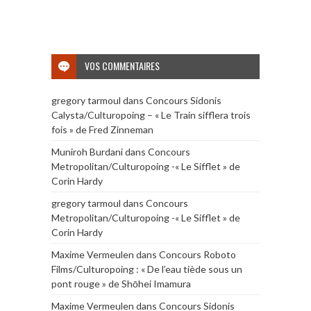
VOS COMMENTAIRES
gregory tarmoul
dans
Concours Sidonis
Calysta/Culturopoing – « Le Train sifflera trois
fois » de Fred Zinneman
Muniroh Burdani
dans
Concours
Metropolitan/Culturopoing -« Le Sifflet » de
Corin Hardy
gregory tarmoul
dans
Concours
Metropolitan/Culturopoing -« Le Sifflet » de
Corin Hardy
Maxime Vermeulen
dans
Concours Roboto
Films/Culturopoing : « De l’eau tiède sous un
pont rouge » de Shōhei Imamura
Maxime Vermeulen
dans
Concours Sidonis