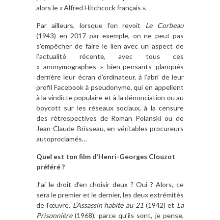
alors le « Alfred Hitchcock français ».
Par ailleurs, lorsque l’on revoit
Le Corbeau
(1943) en 2017 par exemple, on ne peut pas
s’empêcher de faire le lien avec un aspect de
l’actualité récente, avec tous ces
« anonymographes » bien-pensants planqués
derrière leur écran d’ordinateur, à l’abri de leur
profil Facebook à pseudonyme, qui en appellent
à la vindicte populaire et à la dénonciation ou au
boycott sur les réseaux sociaux, à la censure
des rétrospectives de Roman Polanski ou de
Jean-Claude Brisseau, en véritables procureurs
autoproclamés…
Quel est ton film d’Henri-Georges Clouzot
préféré ?
J’ai le droit d’en choisir deux ? Oui ? Alors, ce
sera le premier et le dernier, les deux extrémités
de l’œuvre,
L’Assassin habite au 21
(1942) et
La
Prisonnière
(1968), parce qu’ils sont, je pense,