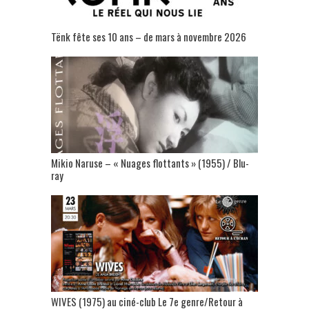
Tënk fête ses 10 ans – de mars à novembre 2026
Mikio Naruse – « Nuages flottants » (1955) / Blu-
ray
WIVES (1975) au ciné-club Le 7e genre/Retour à