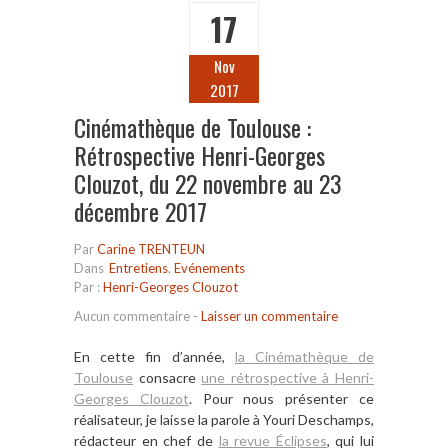
17
Nov
2017
Cinémathèque de Toulouse :
Rétrospective Henri-Georges
Clouzot, du 22 novembre au 23
décembre 2017
Par
Carine TRENTEUN
Dans
Entretiens
,
Evénements
Par :
Henri-Georges Clouzot
Aucun commentaire
-
Laisser un commentaire
En cette fin d’année,
la Cinémathèque de
Toulouse
consacre
une rétrospective à Henri-
Georges Clouzot
. Pour nous présenter ce
réalisateur, je laisse la parole à Youri
Deschamps,
rédacteur en chef de
la revue Éclipses
, qui lui