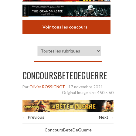
Voir tous les concours
CONCOURSBETEDEGUERRE
Par
Olivier ROSSIGNOT
-
17 novembre 2021
Original Image size:
450 × 60
← Previous
Next →
ConcoursBeteDeGuerre