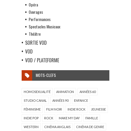
Opéra
Ouvrages
Performances
Spectacles Musicaux
Théâtre
SORTIE VOD
VOD
VOD / PLATEFORME
MOTS-CLEFS
HOMOSEXUALITÉ
ANIMATION
ANNÉES 60
STUDIO CANAL
ANNÉES 90
ENFANCE
FÉMINISME
FILM NOIR
INDIE ROCK
JEUNESSE
INDIE POP
ROCK
MAKE MY DAY
FAMILLE
WESTERN
CINÉMA ANGLAIS
CINÉMA DE GENRE