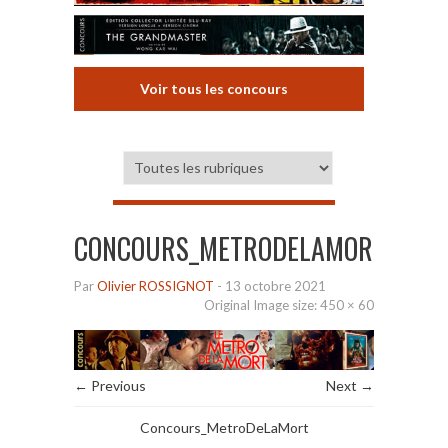
Voir tous les concours
CONCOURS_METRODELAMORT
Par
Olivier ROSSIGNOT
-
13 octobre 2021
Original Image size:
450 × 60
← Previous
Next →
Concours_MetroDeLaMort