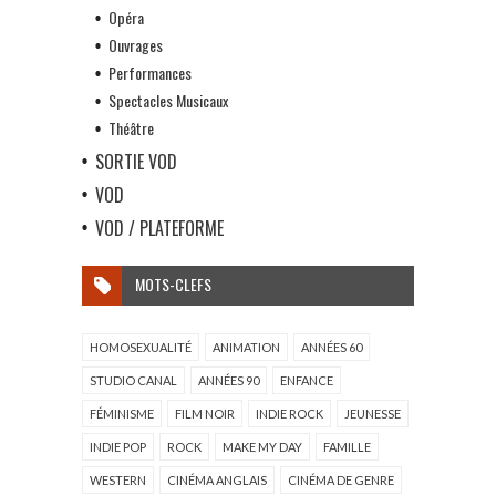
Opéra
Ouvrages
Performances
Spectacles Musicaux
Théâtre
SORTIE VOD
VOD
VOD / PLATEFORME
MOTS-CLEFS
HOMOSEXUALITÉ
ANIMATION
ANNÉES 60
STUDIO CANAL
ANNÉES 90
ENFANCE
FÉMINISME
FILM NOIR
INDIE ROCK
JEUNESSE
INDIE POP
ROCK
MAKE MY DAY
FAMILLE
WESTERN
CINÉMA ANGLAIS
CINÉMA DE GENRE