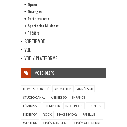
Opéra
Ouvrages
Performances
Spectacles Musicaux
Théâtre
SORTIE VOD
VOD
VOD / PLATEFORME
MOTS-CLEFS
HOMOSEXUALITÉ
ANIMATION
ANNÉES 60
STUDIO CANAL
ANNÉES 90
ENFANCE
FÉMINISME
FILM NOIR
INDIE ROCK
JEUNESSE
INDIE POP
ROCK
MAKE MY DAY
FAMILLE
WESTERN
CINÉMA ANGLAIS
CINÉMA DE GENRE