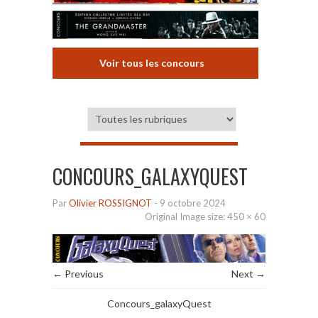
Voir tous les concours
CONCOURS_GALAXYQUEST
Par
Olivier ROSSIGNOT
-
9 octobre 2024
Original Image size:
450 × 60
← Previous
Next →
Concours_galaxyQuest