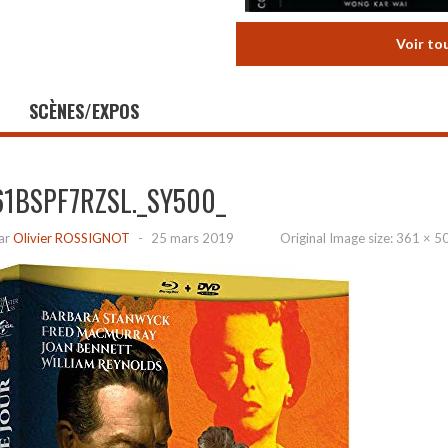
Voir to
SCÈNES/EXPOS
61BSPF7RZSL._SY500_
ar
Olivier ROSSIGNOT
-
25 mars 2019
Original Image size:
361 × 5