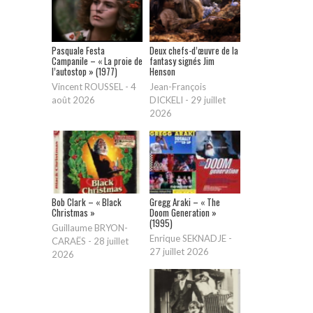
Pasquale Festa
Deux chefs-d’œuvre de la
Campanile – « La proie de
fantasy signés Jim
l’autostop » (1977)
Henson
Vincent ROUSSEL
-
4
Jean-François
août 2026
DICKELI
-
29 juillet
2026
Bob Clark – « Black
Gregg Araki – « The
Christmas »
Doom Generation »
(1995)
Guillaume BRYON-
Enrique SEKNADJE
-
CARAËS
-
28 juillet
27 juillet 2026
2026