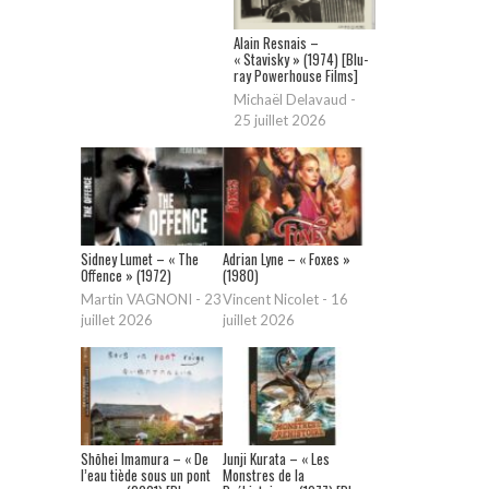
Alain Resnais –
« Stavisky » (1974) [Blu-
ray Powerhouse Films]
Michaël Delavaud
-
25 juillet 2026
Sidney Lumet – « The
Adrian Lyne – « Foxes »
Offence » (1972)
(1980)
Martin VAGNONI
-
23
Vincent Nicolet
-
16
juillet 2026
juillet 2026
Shōhei Imamura – « De
Junji Kurata – « Les
l’eau tiède sous un pont
Monstres de la