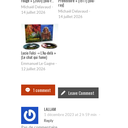
rouge » (2001) [Blu-r...
Préhistoire » (1977) [Blu-
ray]
Michaël Delavaud
-
Michaël Delavaud
-
14 juillet 2026
14 juillet 2026
Lucio Fulci -« L’Au-delà »
(Le chat qui fume)
Emmanuel Le Gagne
-
12 juillet 2026
1 comment
Leave Comment
LALLAM
-
1 décembre 2023 at 2 h 59 min
Reply
Pas de commentaire