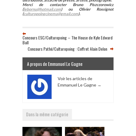
distributeur, attaché de presse, artiste, photographe.
Merci de contacter Bruno Piszczorowicz
(
lebornu@hotmail.com
) ou Olivier Rossignot
(
culturopoingcinema@gmail.com
).
Concours ESC/Culturopoing – The House de Kyle Edward
Ball
Concours Pathé/Culturopoing : Coffret Alain Delon
A propos de Emmanuel Le Gagne
Voir les articles de
Emmanuel Le Gagne
→
Dans la même catégorie