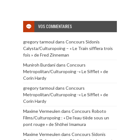
VOS COMMENTAIRES
gregory tarmoul
dans
Concours Sidonis
Calysta/Culturopoing – « Le Train sifflera trois
fois » de Fred Zinneman
Muniroh Burdani
dans
Concours
Metropolitan/Culturopoing -« Le Sifflet » de
Corin Hardy
gregory tarmoul
dans
Concours
Metropolitan/Culturopoing -« Le Sifflet » de
Corin Hardy
Maxime Vermeulen
dans
Concours Roboto
Films/Culturopoing : « De l’eau tiède sous un
pont rouge » de Shōhei Imamura
Maxime Vermeulen
dans
Concours Sidonis