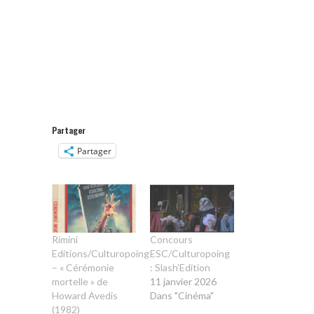
Partager
Partager
Rimini
Concours
Editions/Culturopoing
ESC/Culturopoing
– « Cérémonie
: Slash’Edition
mortelle » de
11 janvier 2026
Howard Avedis
Dans "Cinéma"
(1982)