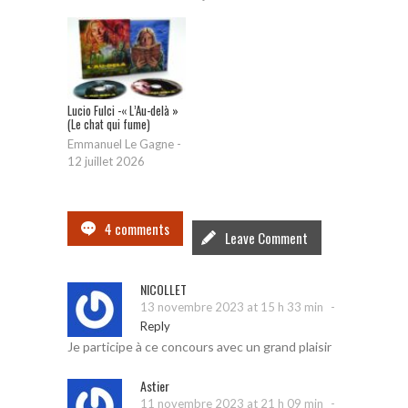
Lucio Fulci -« L’Au-delà »
(Le chat qui fume)
Emmanuel Le Gagne
-
12 juillet 2026
4 comments
Leave Comment
NICOLLET
-
13 novembre 2023 at 15 h 33 min
Reply
Je participe à ce concours avec un grand plaisir
Astier
-
11 novembre 2023 at 21 h 09 min