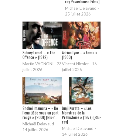
ray Powerhouse Films]
Michaël Delavaud
-
25 juillet 2026
Sidney Lumet – « The
Adrian Lyne – « Foxes »
Offence » (1972)
(1980)
Martin VAGNONI
-
23
Vincent Nicolet
-
16
juillet 2026
juillet 2026
Shōhei Imamura – « De
Junji Kurata – « Les
l’eau tiède sous un pont
Monstres de la
rouge » (2001) [Blu-r...
Préhistoire » (1977) [Blu-
ray]
Michaël Delavaud
-
Michaël Delavaud
-
14 juillet 2026
14 juillet 2026