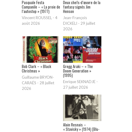
Pasquale Festa
Deux chefs-d’œuvre de la
Campanile – « La proie de
fantasy signés Jim
l’autostop » (1977)
Henson
Vincent ROUSSEL
-
4
Jean-François
août 2026
DICKELI
-
29 juillet
2026
Bob Clark – « Black
Gregg Araki – « The
Christmas »
Doom Generation »
(1995)
Guillaume BRYON-
Enrique SEKNADJE
-
CARAËS
-
28 juillet
27 juillet 2026
2026
Alain Resnais –
« Stavisky » (1974) [Blu-