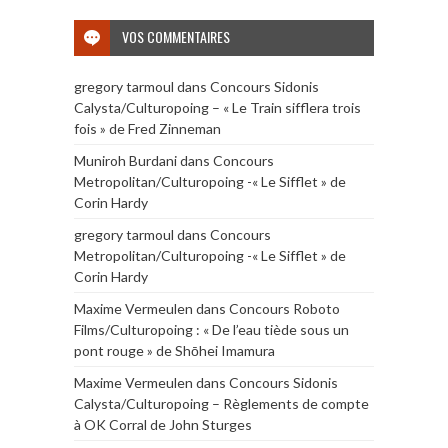
VOS COMMENTAIRES
gregory tarmoul
dans
Concours Sidonis
Calysta/Culturopoing – « Le Train sifflera trois
fois » de Fred Zinneman
Muniroh Burdani
dans
Concours
Metropolitan/Culturopoing -« Le Sifflet » de
Corin Hardy
gregory tarmoul
dans
Concours
Metropolitan/Culturopoing -« Le Sifflet » de
Corin Hardy
Maxime Vermeulen
dans
Concours Roboto
Films/Culturopoing : « De l’eau tiède sous un
pont rouge » de Shōhei Imamura
Maxime Vermeulen
dans
Concours Sidonis
Calysta/Culturopoing – Règlements de compte
à OK Corral de John Sturges