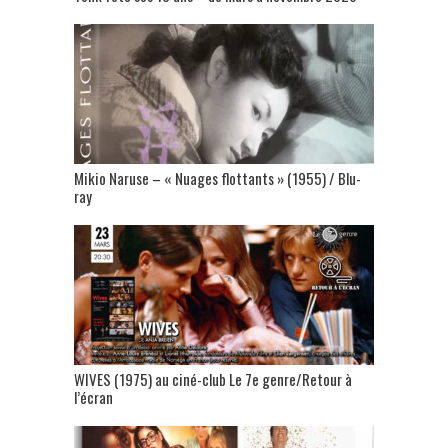
Mikio Naruse – « Nuages flottants » (1955) / Blu-
ray
WIVES (1975) au ciné-club Le 7e genre/Retour à
l’écran