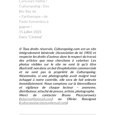
Concours Pathé /
Culturopoing : Des
Blu-Ray de
« Parthenope » de
Paolo Sorrentino à
gagner !
15 juillet 2025
Dans "Cinéma"
© Tous droits réservés. Culturopoing.com est un site
intégralement bénévole (Association de loi 1901) et
respecte les droits d’auteur, dans le respect du travail
des artistes que nous cherchons à valoriser. Les
photos visibles sur le site ne sont là qu’à titre
illustratif, non dans un but d’exploitation commerciale
et ne sont pas la propriété de Culturopoing.
Néanmoins, si une photographie avait malgré tout
échappé à notre contrôle, elle sera de fait enlevée
immédiatement. Nous comptons sur la bienveillance
et vigilance de chaque lecteur – anonyme,
distributeur, attaché de presse, artiste, photographe.
Merci de contacter Bruno Piszczorowicz
(
lebornu@hotmail.com
) ou Olivier Rossignot
(
culturopoingcinema@gmail.com
).