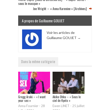
sous le masque »
Joe Wright – « Anna Karenine » [Archives]
A propos de Guillaume GOUJET
Voir les articles de
Guillaume GOUJET
→
Dans la même catégorie
Gregg Araki – « I want
Akiko Ohku – « Sous le
your sex »
ciel de Kyoto »
Anna Fournier
-
28
Ewen LINET
-
25 juillet