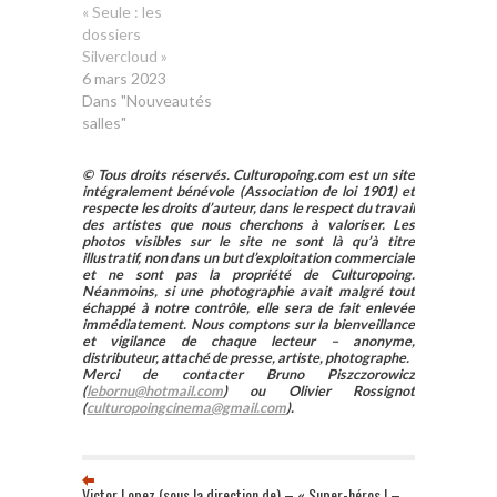
« Seule : les
dossiers
Silvercloud »
6 mars 2023
Dans "Nouveautés
salles"
© Tous droits réservés. Culturopoing.com est un site
intégralement bénévole (Association de loi 1901) et
respecte les droits d’auteur, dans le respect du travail
des artistes que nous cherchons à valoriser. Les
photos visibles sur le site ne sont là qu’à titre
illustratif, non dans un but d’exploitation commerciale
et ne sont pas la propriété de Culturopoing.
Néanmoins, si une photographie avait malgré tout
échappé à notre contrôle, elle sera de fait enlevée
immédiatement. Nous comptons sur la bienveillance
et vigilance de chaque lecteur – anonyme,
distributeur, attaché de presse, artiste, photographe.
Merci de contacter Bruno Piszczorowicz
(
lebornu@hotmail.com
) ou Olivier Rossignot
(
culturopoingcinema@gmail.com
).
Victor Lopez (sous la direction de) – « Super-héros ! –