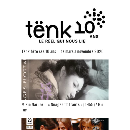
Tënk fête ses 10 ans – de mars à novembre 2026
Mikio Naruse – « Nuages flottants » (1955) / Blu-
ray