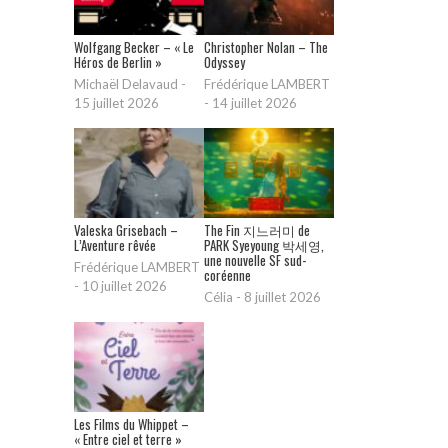
Wolfgang Becker – « Le
Christopher Nolan – The
Héros de Berlin »
Odyssey
Michaël Delavaud
-
Frédérique LAMBERT
15 juillet 2026
-
14 juillet 2026
Valeska Grisebach –
The Fin 지느러미 de
L’Aventure rêvée
PARK Syeyoung 박세영,
une nouvelle SF sud-
Frédérique LAMBERT
coréenne
-
10 juillet 2026
Célia
-
8 juillet 2026
Les Films du Whippet –
« Entre ciel et terre »