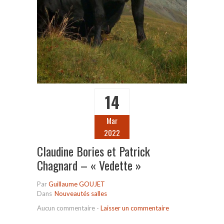
14
Mar
2022
Claudine Bories et Patrick
Chagnard – « Vedette »
Par
Guillaume GOUJET
Dans
Nouveautés salles
Aucun commentaire
-
Laisser un commentaire