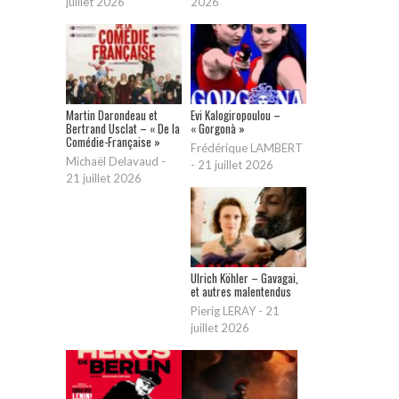
juillet 2026
2026
Martin Darondeau et
Evi Kalogiropoulou –
Bertrand Usclat – « De la
« Gorgonà »
Comédie-Française »
Frédérique LAMBERT
Michaël Delavaud
-
-
21 juillet 2026
21 juillet 2026
Ulrich Köhler – Gavagai,
et autres malentendus
Pierig LERAY
-
21
juillet 2026