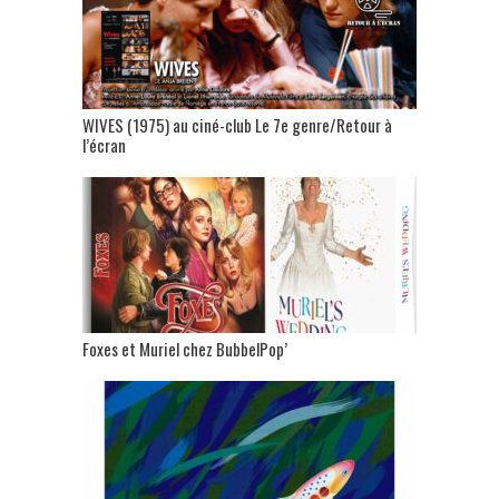
WIVES (1975) au ciné-club Le 7e genre/Retour à
l’écran
Foxes et Muriel chez BubbelPop’