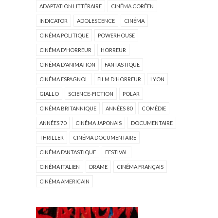
ADAPTATION LITTÉRAIRE
CINÉMA CORÉEN
INDICATOR
ADOLESCENCE
CINÉMA
CINÉMA POLITIQUE
POWERHOUSE
CINÉMA D'HORREUR
HORREUR
CINÉMA D'ANIMATION
FANTASTIQUE
CINÉMA ESPAGNOL
FILM D'HORREUR
LYON
GIALLO
SCIENCE-FICTION
POLAR
CINÉMA BRITANNIQUE
ANNÉES 80
COMÉDIE
ANNÉES 70
CINÉMA JAPONAIS
DOCUMENTAIRE
THRILLER
CINÉMA DOCUMENTAIRE
CINÉMA FANTASTIQUE
FESTIVAL
CINÉMA ITALIEN
DRAME
CINÉMA FRANÇAIS
CINÉMA AMERICAIN