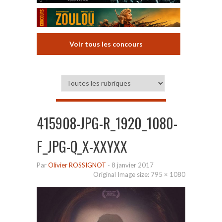
Voir tous les concours
415908-JPG-R_1920_1080-
F_JPG-Q_X-XXYXX
Par
Olivier ROSSIGNOT
-
8 janvier 2017
Original Image size:
795 × 1080