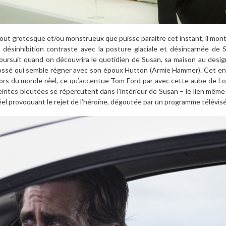
out grotesque et/ou monstrueux que puisse paraitre cet instant, il mo
a désinhibition contraste avec la posture glaciale et désincarnée de 
oursuit quand on découvrira le quotidien de Susan, sa maison au design
ossé qui semble régner avec son époux Hutton (Armie Hammer). Cet e
ors du monde réel, ce qu’accentue Tom Ford par avec cette aube de L
eintes bleutées se répercutent dans l’intérieur de Susan – le lien même l
éel provoquant le rejet de l’héroïne, dégoutée par un programme télévisé