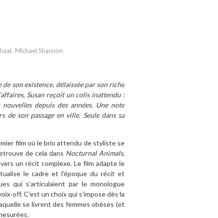
haal
,
Michael Shannon
 de son existence, délaissée par son riche
ffaires, Susan reçoit un colis inattendu :
s nouvelles depuis des années. Une note
rs de son passage en ville. Seule dans sa
mier film où le brio attendu de styliste se
retrouve de cela dans
Nocturnal Animals
,
vers un récit complexe. Le film adapte le
alise le cadre et l’époque du récit et
ues qui s’articulaient par le monologue
oix-off. C’est un choix qui s’impose dès la
aquelle se livrent des femmes obèses (et
émesurées.