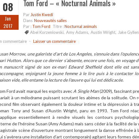
Tom Ford – « Nocturnal Animals »
08
Par
Justin Kwedi
Jan
Dans
Nouveautés salles
2017
Par :
Tom Ford
Titre :
Nocturnal animals
Abel Korzeniowski
,
Amy Adams
,
Austin Wright
,
Jake Gyllen
n commentaire
-
Laisser un commentaire
usan Morrow, une galeriste d’art de Los Angeles, s’ennuie dans l’opulence
ari Hutton. Alors que ce dernier s’absente, encore une fois, en voyage d’a
n manuscrit signé de son ex-mari Edward Sheffield dont elle est san
’accompagne, enjoignant la jeune femme à le lire puis à le contacter lo
aison vide, elle entame la lecture de l’œuvre qui lui est dédicacée.
om Ford avait marqué les esprits avec
A Single Man
(2009), fascinant pre
ariait à un mélodrame puissant scrutant les abimes de la solitude. On 
econd film observant également la douleur intime et la dépression à tra
oman Tony and Susan d’Austin Wright, paru en 1993. Tom Ford réactu
’applique essentiellement à rendre visuels les contours psychologiq
nterne de l’héroïne Susan (Amy Adams) mais sans céder à la facilité de la v
agistrale scène d’ouverture montrant longuement la danse effrénée à l
ui s’avèrera une installation d’art contemporain) agitant leurs formes d