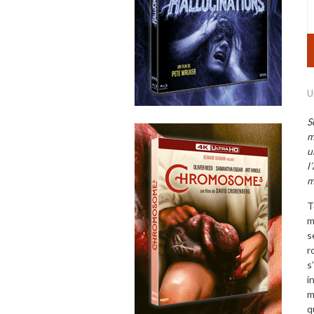
U
S
m
u
l
m
T
m
s
r
s
i
m
q