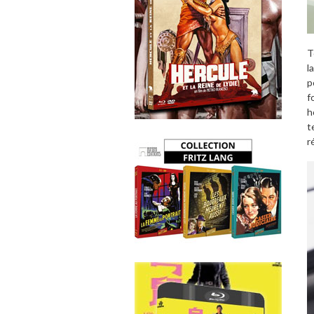
T
l
p
f
h
t
r