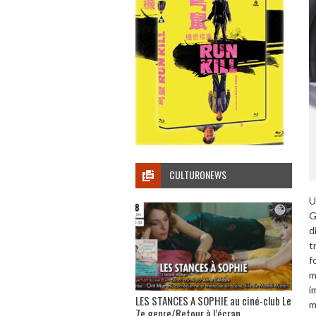
CULTURONEWS
U
G
d
t
f
m
i
LES STANCES A SOPHIE au ciné-club Le
m
7e genre/Retour à l’écran