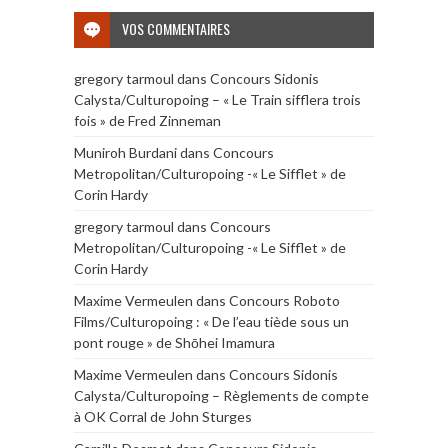
VOS COMMENTAIRES
gregory tarmoul
dans
Concours Sidonis
Calysta/Culturopoing – « Le Train sifflera trois
fois » de Fred Zinneman
Muniroh Burdani
dans
Concours
Metropolitan/Culturopoing -« Le Sifflet » de
Corin Hardy
gregory tarmoul
dans
Concours
Metropolitan/Culturopoing -« Le Sifflet » de
Corin Hardy
Maxime Vermeulen
dans
Concours Roboto
Films/Culturopoing : « De l’eau tiède sous un
pont rouge » de Shōhei Imamura
Maxime Vermeulen
dans
Concours Sidonis
Calysta/Culturopoing – Règlements de compte
à OK Corral de John Sturges