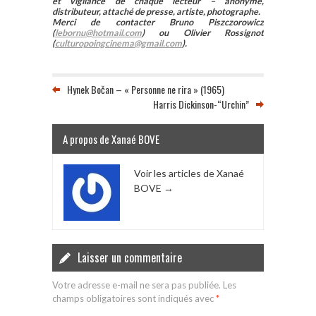
et vigilance de chaque lecteur – anonyme,
distributeur, attaché de presse, artiste, photographe.
Merci de contacter Bruno Piszczorowicz
(
lebornu@hotmail.com
) ou Olivier Rossignot
(
culturopoingcinema@gmail.com
).
Hynek Bočan – « Personne ne rira » (1965)
Harris Dickinson-“Urchin”
A propos de Xanaé BOVE
Voir les articles de Xanaé
BOVE
→
Laisser un commentaire
Votre adresse e-mail ne sera pas publiée.
Les
champs obligatoires sont indiqués avec
*