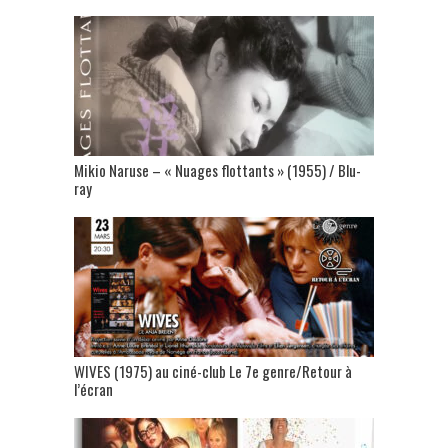
Mikio Naruse – « Nuages flottants » (1955) / Blu-
ray
WIVES (1975) au ciné-club Le 7e genre/Retour à
l’écran