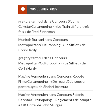
VOS COMMENTAIRES
gregory tarmoul
dans
Concours Sidonis
Calysta/Culturopoing – « Le Train sifflera trois
fois » de Fred Zinneman
Muniroh Burdani
dans
Concours
Metropolitan/Culturopoing -« Le Sifflet » de
Corin Hardy
gregory tarmoul
dans
Concours
Metropolitan/Culturopoing -« Le Sifflet » de
Corin Hardy
Maxime Vermeulen
dans
Concours Roboto
Films/Culturopoing : « De l’eau tiède sous un
pont rouge » de Shōhei Imamura
Maxime Vermeulen
dans
Concours Sidonis
Calysta/Culturopoing – Règlements de compte
à OK Corral de John Sturges