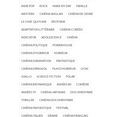
INDIE POP
ROCK
MAKE MY DAY
FAMILLE
WESTERN
CINÉMA ANGLAIS
CINÉMA DE GENRE
LE CHAT QUI FUME
ÉROTISME
ADAPTATION LITTÉRAIRE
CINÉMA CORÉEN
INDICATOR
ADOLESCENCE
CINÉMA
CINÉMA POLITIQUE
POWERHOUSE
CINÉMA D'HORREUR
HORREUR
CINÉMA D'ANIMATION
FANTASTIQUE
CINÉMA ESPAGNOL
FILM D'HORREUR
LYON
GIALLO
SCIENCE-FICTION
POLAR
CINÉMA BRITANNIQUE
ANNÉES 80
COMÉDIE
ANNÉES 70
CINÉMA JAPONAIS
DOCUMENTAIRE
THRILLER
CINÉMA DOCUMENTAIRE
CINÉMA FANTASTIQUE
FESTIVAL
CINÉMA ITALIEN
DRAME
CINÉMA FRANÇAIS