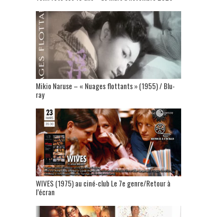
Mikio Naruse – « Nuages flottants » (1955) / Blu-
ray
WIVES (1975) au ciné-club Le 7e genre/Retour à
l’écran