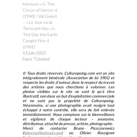
horreurs » (« The
Circus of Horror »)
(1960) / Val Guest
– « Le Jour où la
Terre prit feu » («
The Day the Earth
Caught Fire »)
(1961)
13 juin 2023
Dans "Cinéma"
© Tous droits réservés. Culturopoing.com est un site
intégralement bénévole (Association de loi 1901) et
respecte les droits d’auteur, dans le respect du travail
des artistes que nous cherchons à valoriser. Les
photos visibles sur le site ne sont là qu’à titre
illustratif, non dans un but d’exploitation commerciale
et ne sont pas la propriété de Culturopoing.
Néanmoins, si une photographie avait malgré tout
échappé à notre contrôle, elle sera de fait enlevée
immédiatement. Nous comptons sur la bienveillance
et vigilance de chaque lecteur – anonyme,
distributeur, attaché de presse, artiste, photographe.
Merci de contacter Bruno Piszczorowicz
(
lebornu@hotmail.com
) ou Olivier Rossignot