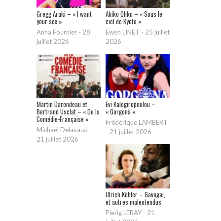
Gregg Araki – « I want
Akiko Ohku – « Sous le
your sex »
ciel de Kyoto »
Anna Fournier
-
28
Ewen LINET
-
25 juillet
juillet 2026
2026
Martin Darondeau et
Evi Kalogiropoulou –
Bertrand Usclat – « De la
« Gorgonà »
Comédie-Française »
Frédérique LAMBERT
Michaël Delavaud
-
-
21 juillet 2026
21 juillet 2026
Ulrich Köhler – Gavagai,
et autres malentendus
Pierig LERAY
-
21