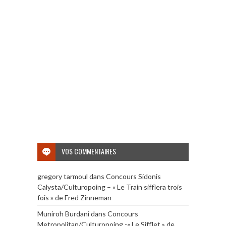
VOS COMMENTAIRES
gregory tarmoul
dans
Concours Sidonis
Calysta/Culturopoing – « Le Train sifflera trois
fois » de Fred Zinneman
Muniroh Burdani
dans
Concours
Metropolitan/Culturopoing -« Le Sifflet » de