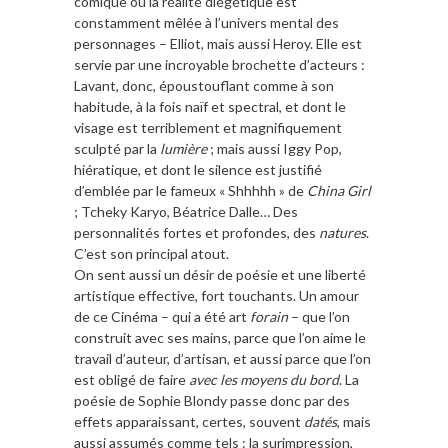
comique où la réalité diégétique est
constamment mêlée à l’univers mental des
personnages – Elliot, mais aussi Heroy. Elle est
servie par une incroyable brochette d’acteurs :
Lavant, donc, époustouflant comme à son
habitude, à la fois naïf et spectral, et dont le
visage est terriblement et magnifiquement
sculpté par la
lumière
; mais aussi Iggy Pop,
hiératique, et dont le silence est justifié
d’emblée par le fameux « Shhhhh » de
China Girl
; Tcheky Karyo, Béatrice Dalle… Des
personnalités fortes et profondes, des
natures
.
C’est son principal atout.
On sent aussi un désir de poésie et une liberté
artistique effective, fort touchants. Un amour
de ce Cinéma – qui a été art
forain
– que l’on
construit avec ses mains, parce que l’on aime le
travail d’auteur, d’artisan, et aussi parce que l’on
est obligé de faire
avec les moyens du bord
. La
poésie de Sophie Blondy passe donc par des
effets apparaissant, certes, souvent
datés
, mais
aussi assumés comme tels : la surimpression,