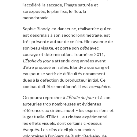
l’accéléré, la saccade, l’image saturée et
surexposée, le plan fixe, le flou, la
monochromie…
Sophie Blondy, ex-danseuse, réalisatrice qui en
est désormais à son second long métrage, est
très présente autour de ce film. Elle rayonne de
son beau visage, et porte son
bébé
avec
courage et détermination. Tourné en 2011,
L’Étoile du jour
a attendu cinq années avant
d’être proposé en salles. Blondy a sué sang et
eau pour se sortir de difficultés notamment
dues à la défection du producteur initial. Ce
combat doit être mentionné. Il est
exemplaire
.
On pourra reprocher à
L’Étoile du jour
et à son
auteur les trop nombreuses et évidentes
références au cinéma muet – les expressions et
la gestuelle d’Elliot -, au cinéma expérimental –
les effets visuels, dont certains ci-dessus
évoqués. Les clins d’oeil plus ou moins
volontaires à l’univers de Busby Berkeley, de