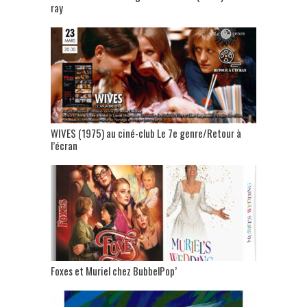
ray
WIVES (1975) au ciné-club Le 7e genre/Retour à
l’écran
Foxes et Muriel chez BubbelPop’