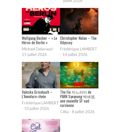
juillet 2026
Wolfgang Becker – « Le
Christopher Nolan – The
Héros de Berlin »
Odyssey
Michaël Delavaud
-
Frédérique LAMBERT
15 juillet 2026
-
14 juillet 2026
Valeska Grisebach –
The Fin 지느러미 de
L’Aventure rêvée
PARK Syeyoung 박세영,
une nouvelle SF sud-
Frédérique LAMBERT
coréenne
-
10 juillet 2026
Célia
-
8 juillet 2026