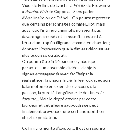
Vigo, de Fellini, de Lynch… à
Freaks
de Browning,
à
Rumble Fish
de Coppola… Sans parler
d’Apollinaire ou de Fréhel… On pourra regretter
que certains personnages comme Elliot, mais
aussi que l’intrigue criminelle ne soient pas
davantage creusés et construits, restent à
l’état d’un trop fin filigrane, comme en chantier ;
donnent l’impression que le film est décousu et
plus esquissé qu’abouti.
On pourra être irrité par une symbolique
pesante – un ensemble d’idées, d’objets-
signes
emmagasinés
avec
facilité
par la
réalisatrice : la prison, la clé, la fée rock avec son
balai motorisé en osier… le « secours », la
passion, la pureté, l’angélisme, le destin
et la
fortune…
Mais le degré atteint par cette
lourdeur et cet allègre saupoudrage peut
finalement provoquer une certaine jubilation
chez le spectateur.
Ce film a le mérite d’exister… Il est un sourire