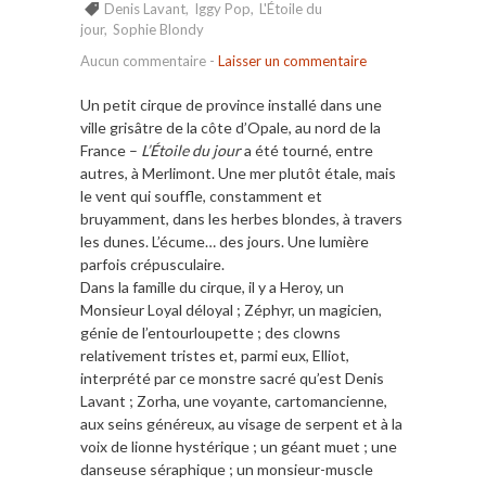
Denis Lavant
,
Iggy Pop
,
L'Étoile du
jour
,
Sophie Blondy
Aucun commentaire
-
Laisser un commentaire
Un petit cirque de province installé dans une
ville grisâtre de la côte d’Opale, au nord de la
France –
L’Étoile du jour
a été tourné, entre
autres, à Merlimont. Une mer plutôt étale, mais
le vent qui souffle, constamment et
bruyamment, dans les herbes blondes, à travers
les dunes. L’écume… des jours. Une lumière
parfois crépusculaire.
Dans la famille du cirque, il y a Heroy, un
Monsieur Loyal déloyal ; Zéphyr, un magicien,
génie de l’entourloupette ; des clowns
relativement tristes et, parmi eux, Elliot,
interprété par ce monstre sacré qu’est Denis
Lavant ; Zorha, une voyante, cartomancienne,
aux seins généreux, au visage de serpent et à la
voix de lionne hystérique ; un géant muet ; une
danseuse séraphique ; un monsieur-muscle