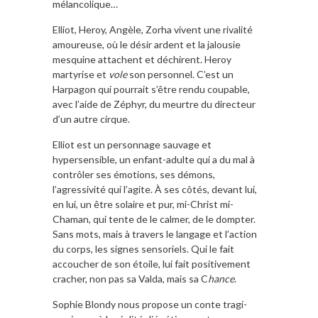
mélancolique…
Elliot, Heroy, Angèle, Zorha vivent une rivalité
amoureuse, où le désir ardent et la jalousie
mesquine attachent et déchirent. Heroy
martyrise et
vole
son personnel. C’est un
Harpagon qui pourrait s’être rendu coupable,
avec l’aide de Zéphyr, du meurtre du directeur
d’un autre cirque.
Elliot est un personnage sauvage et
hypersensible, un enfant-adulte qui a du mal à
contrôler ses émotions, ses démons,
l’agressivité qui l’agite. À ses côtés, devant lui,
en lui, un être solaire et pur, mi-Christ mi-
Chaman, qui tente de le calmer, de le dompter.
Sans mots, mais à travers le langage et l’action
du corps, les signes sensoriels. Qui le fait
accoucher de son étoile, lui fait positivement
cracher, non pas sa Valda, mais sa C
hance
.
Sophie Blondy nous propose un conte tragi-