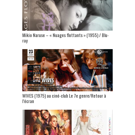
Mikio Naruse – « Nuages flottants » (1955) / Blu-
ray
WIVES (1975) au ciné-club Le 7e genre/Retour à
l’écran