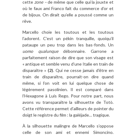
cette
zone –
de même que celle qui la jouxte et
où le faux ami Franco fait du commerce d’or et
de bijoux. On dirait qu’elle a poussé comme un
rêve.
Marcello choie les toutous et les toutous
l’adorent. C’est un pékin tranquille, quoiqu’il
patauge un peu trop dans les bas-fonds. Un
uomo qualunque
débonnaire. Garrone a
parfaitement raison de dire que son visage est
« antique et semble venu d’une Italie en train de
disparaître »
(2)
. Qui ne cesse jamais d’être en
train de disparaître, pourrait-on dire quand
même, si l’on voit en lui quelque chose de
légèrement pasolinien. Il est comparé dans
l’Hexagone à Luis Rego. Pour notre part, nous
avons vu transparaître la silhouette de Totò.
Cette référence permet d’ailleurs de pointer du
doigt le registre du film : la galéjade… tragique.
À la silhouette malingre de Marcello s’oppose
celle de son ami et ennemi Simoncino.