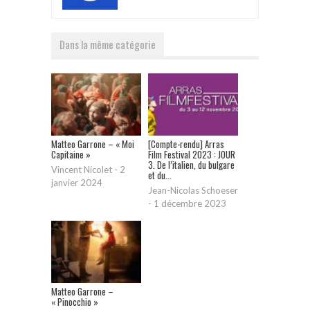
Dans la même catégorie
Matteo Garrone – « Moi
[Compte-rendu] Arras
Capitaine »
Film Festival 2023 : JOUR
3. De l’italien, du bulgare
Vincent Nicolet
-
2
et du...
janvier 2024
Jean-Nicolas Schoeser
-
1 décembre 2023
Matteo Garrone –
« Pinocchio »