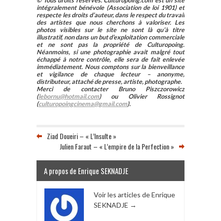
© Tous droits réservés. Culturopoing.com est un site
intégralement bénévole (Association de loi 1901) et
respecte les droits d’auteur, dans le respect du travail
des artistes que nous cherchons à valoriser. Les
photos visibles sur le site ne sont là qu’à titre
illustratif, non dans un but d’exploitation commerciale
et ne sont pas la propriété de Culturopoing.
Néanmoins, si une photographie avait malgré tout
échappé à notre contrôle, elle sera de fait enlevée
immédiatement. Nous comptons sur la bienveillance
et vigilance de chaque lecteur – anonyme,
distributeur, attaché de presse, artiste, photographe.
Merci de contacter Bruno Piszczorowicz
(
lebornu@hotmail.com
) ou Olivier Rossignot
(
culturopoingcinema@gmail.com
).
Ziad Doueiri – « L’Insulte »
Julien Faraut – « L’empire de la Perfection »
A propos de Enrique SEKNADJE
Voir les articles de Enrique
SEKNADJE
→