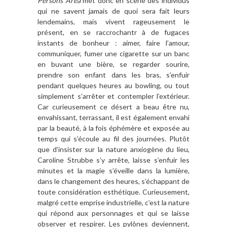
Persons Area
met donc en scène des individus
qui ne savent jamais de quoi sera fait leurs
lendemains, mais vivent rageusement le
présent, en se raccrochantr à de fugaces
instants de bonheur : aimer, faire l’amour,
communiquer, fumer une cigarette sur un banc
en buvant une bière, se regarder sourire,
prendre son enfant dans les bras, s’enfuir
pendant quelques heures au bowling, ou tout
simplement s’arrêter et contempler l’extérieur.
Car curieusement ce désert a beau être nu,
envahissant, terrassant, il est également envahi
par la beauté, à la fois éphémère et exposée au
temps qui s’écoule au fil des journées. Plutôt
que d’insister sur la nature anxiogène du lieu,
Caroline Strubbe s’y arrête, laisse s’enfuir les
minutes et la magie s’éveille dans la lumière,
dans le changement des heures, s’échappant de
toute considération esthétique. Curieusement,
malgré cette emprise industrielle, c’est la nature
qui répond aux personnages et qui se laisse
observer et respirer. Les pylônes deviennent,