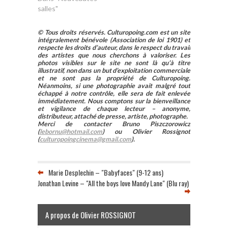
salles"
© Tous droits réservés. Culturopoing.com est un site
intégralement bénévole (Association de loi 1901) et
respecte les droits d’auteur, dans le respect du travail
des artistes que nous cherchons à valoriser. Les
photos visibles sur le site ne sont là qu’à titre
illustratif, non dans un but d’exploitation commerciale
et ne sont pas la propriété de Culturopoing.
Néanmoins, si une photographie avait malgré tout
échappé à notre contrôle, elle sera de fait enlevée
immédiatement. Nous comptons sur la bienveillance
et vigilance de chaque lecteur – anonyme,
distributeur, attaché de presse, artiste, photographe.
Merci de contacter Bruno Piszczorowicz
(
lebornu@hotmail.com
) ou Olivier Rossignot
(
culturopoingcinema@gmail.com
).
Marie Desplechin – "Babyfaces" (9-12 ans)
Jonathan Levine – "All the boys love Mandy Lane" (Blu ray)
A propos de Olivier ROSSIGNOT