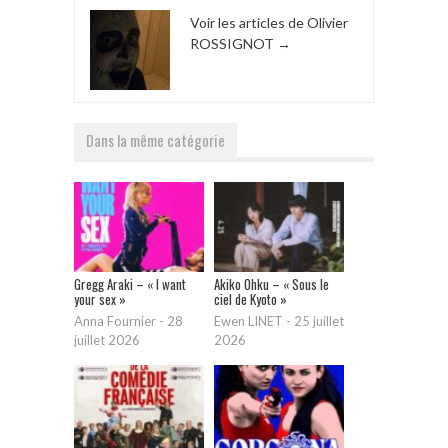
Voir les articles de Olivier
ROSSIGNOT
→
Dans la même catégorie
Gregg Araki – « I want
Akiko Ohku – « Sous le
your sex »
ciel de Kyoto »
Anna Fournier
-
28
Ewen LINET
-
25 juillet
juillet 2026
2026