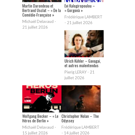
Martin Darondeau et
Evi Kalogiropoulou –
Bertrand Usclat – « De la
« Gorgonà »
Comédie-Française »
Frédérique LAMBERT
Michaël Delavaud
-
-
21 juillet 2026
21 juillet 2026
Ulrich Köhler – Gavagai,
et autres malentendus
Pierig LERAY
-
21
juillet 2026
Wolfgang Becker – « Le
Christopher Nolan – The
Héros de Berlin »
Odyssey
Michaël Delavaud
-
Frédérique LAMBERT
15 juillet 2026
-
14 juillet 2026