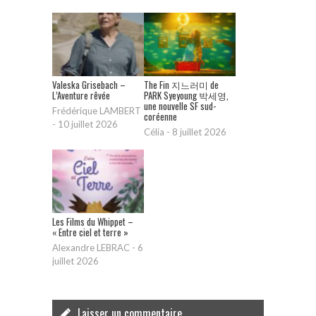
Valeska Grisebach –
The Fin 지느러미 de
L’Aventure rêvée
PARK Syeyoung 박세영,
une nouvelle SF sud-
Frédérique LAMBERT
coréenne
-
10 juillet 2026
Célia
-
8 juillet 2026
Les Films du Whippet –
« Entre ciel et terre »
Alexandre LEBRAC
-
6
juillet 2026
Laisser un commentaire