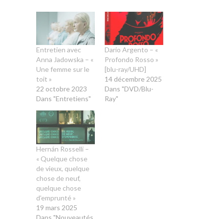
Entretien avec
Dario Argento – «
Anna Jadowska – «
Profondo Rosso »
Une femme sur le
[blu-ray/UHD]
toit »
14 décembre 2025
22 octobre 2023
Dans "DVD/Blu-
Dans "Entretiens"
Ray"
Hernán Rosselli –
« Quelque chose
de vieux, quelque
chose de neuf,
quelque chose
d’emprunté »
19 mars 2025
Dans "Nouveautés