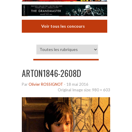
Voir tous les concours
ARTON1846-2608D
Par
Olivier ROSSIGNOT
-
18 mai 2016
Original Image size:
980 × 603