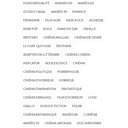
HOMOSEXUALITÉ
ANIMATION
ANNÉES 60
STUDIO CANAL
ANNÉES 90
ENFANCE
FÉMINISME
FILM NOIR
INDIE ROCK
JEUNESSE
INDIE POP
ROCK
MAKE MY DAY
FAMILLE
WESTERN
CINÉMA ANGLAIS
CINÉMA DE GENRE
LE CHAT QUI FUME
ÉROTISME
ADAPTATION LITTÉRAIRE
CINÉMA CORÉEN
INDICATOR
ADOLESCENCE
CINÉMA
CINÉMA POLITIQUE
POWERHOUSE
CINÉMA D'HORREUR
HORREUR
CINÉMA D'ANIMATION
FANTASTIQUE
CINÉMA ESPAGNOL
FILM D'HORREUR
LYON
GIALLO
SCIENCE-FICTION
POLAR
CINÉMA BRITANNIQUE
ANNÉES 80
COMÉDIE
ANNÉES 70
CINÉMA JAPONAIS
DOCUMENTAIRE