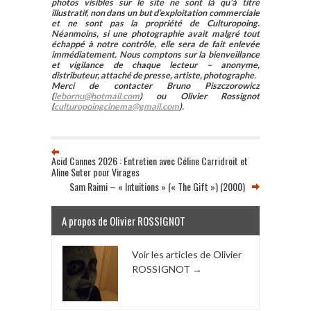
photos visibles sur le site ne sont là qu’à titre
illustratif, non dans un but d’exploitation commerciale
et ne sont pas la propriété de Culturopoing.
Néanmoins, si une photographie avait malgré tout
échappé à notre contrôle, elle sera de fait enlevée
immédiatement. Nous comptons sur la bienveillance
et vigilance de chaque lecteur – anonyme,
distributeur, attaché de presse, artiste, photographe.
Merci de contacter Bruno Piszczorowicz
(
lebornu@hotmail.com
) ou Olivier Rossignot
(
culturopoingcinema@gmail.com
).
Acid Cannes 2026 : Entretien avec Céline Carridroit et
Aline Suter pour Virages
Sam Raimi – « Intuitions » (« The Gift ») (2000)
A propos de Olivier ROSSIGNOT
Voir les articles de Olivier
ROSSIGNOT
→