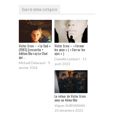
Dans la même catégorie
Victor Erice – « Le Sud »
Víctor Erice – « Fermer
(1983) [ressortie +
les yeux » ( « Cerrar los
édition Blu-ray Le Chat
ojos » )
qui ...
Danielle Lambert
-
15
Michaël Delavaud
-
9
août 2023
janvier 2026
Le retour de Victor Erice
avec un 4ème film
Viguen SHIRVANIAN
-
20 décembre 2022