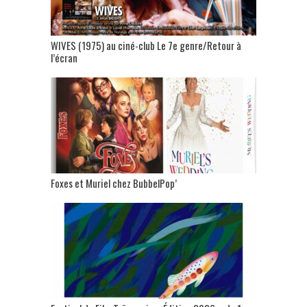
WIVES (1975) au ciné-club Le 7e genre/Retour à
l’écran
Foxes et Muriel chez BubbelPop’