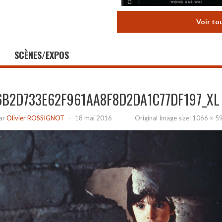
Voir to
SCÈNES/EXPOS
6B2D733E62F961AA8F8D2DA1C77DF197_XL
ar
Olivier ROSSIGNOT
-
18 mai 2016
Original Image size:
1066 × 5