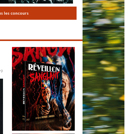
us les concours
99