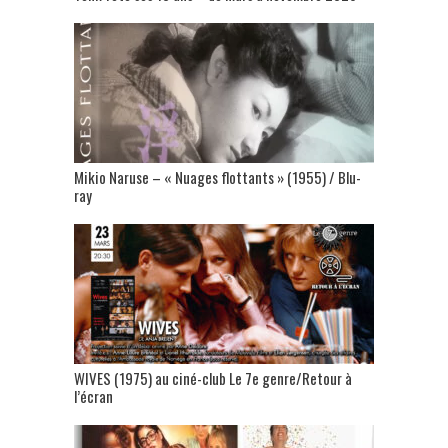
Mikio Naruse – « Nuages flottants » (1955) / Blu-
ray
WIVES (1975) au ciné-club Le 7e genre/Retour à
l’écran