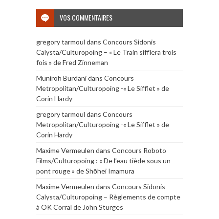
VOS COMMENTAIRES
gregory tarmoul
dans
Concours Sidonis
Calysta/Culturopoing – « Le Train sifflera trois
fois » de Fred Zinneman
Muniroh Burdani
dans
Concours
Metropolitan/Culturopoing -« Le Sifflet » de
Corin Hardy
gregory tarmoul
dans
Concours
Metropolitan/Culturopoing -« Le Sifflet » de
Corin Hardy
Maxime Vermeulen
dans
Concours Roboto
Films/Culturopoing : « De l’eau tiède sous un
pont rouge » de Shōhei Imamura
Maxime Vermeulen
dans
Concours Sidonis
Calysta/Culturopoing – Règlements de compte
à OK Corral de John Sturges