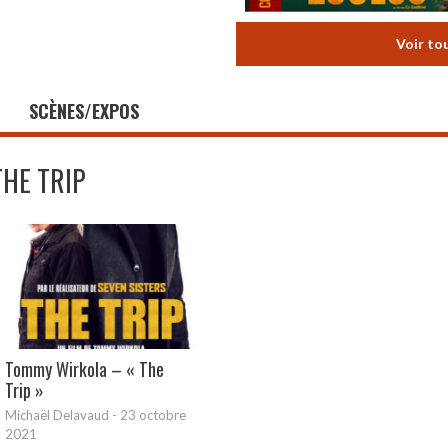
Voir to
SCÈNES/EXPOS
THE TRIP
Tommy Wirkola – « The
Trip »
Michaël Delavaud
-
23 octobre
2021