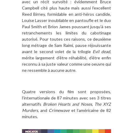
avec un récit survolté : évidemment Bruce
Campbell cité plus haute mais aussi l’excellent
Reed Birney, formidable en anti­-héros candide,
Louise Lasser inoubliable en pantoufle et le duo
Paul Smith et Brion James poussant jusqu’à ses
retranchements les limites du cabotinage
autorisé. Pour toutes ces raisons, ce deuxième
long métrage de Sam Raimi, pause réjouissante
avant le second volet de la trilogie
Evil dead
,
mérite largement d’être réhabilité, d’être enfin
reconnu à sa juste valeur comme une oeuvre qui
ne ressemble à aucune autre.
Quatre versions du film sont proposées,
l’internationale de 87 minutes avec ses 3 titres
alternatifs
Broken Hearts and Noses
,
The XYZ
Murders
, and
Crimewave
et l’américai
ne de 82
minutes.