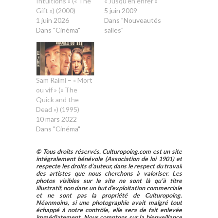
Intuitions » (« The
« Jusqu’en enfer »
Gift ») (2000)
5 juin 2009
1 juin 2026
Dans "Nouveautés
Dans "Cinéma"
salles"
Sam Raimi – « Mort
ou vif » (« The
Quick and the
Dead ») (1995)
10 mars 2022
Dans "Cinéma"
© Tous droits réservés. Culturopoing.com est un site
intégralement bénévole (Association de loi 1901) et
respecte les droits d’auteur, dans le respect du travail
des artistes que nous cherchons à valoriser. Les
photos visibles sur le site ne sont là qu’à titre
illustratif, non dans un but d’exploitation commerciale
et ne sont pas la propriété de Culturopoing.
Néanmoins, si une photographie avait malgré tout
échappé à notre contrôle, elle sera de fait enlevée
immédiatement. Nous comptons sur la bienveillance