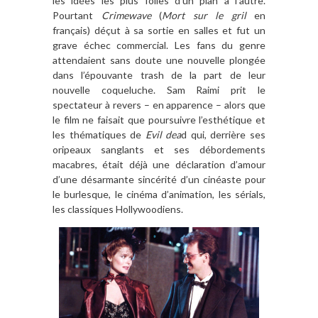
les idées les plus folles d’un plan à l’autre.
Pourtant
Crimewave
(
Mort sur le gril
en
français) déçut à sa sortie en salles et fut un
grave échec commercial. Les fans du genre
attendaient sans doute une nouvelle plongée
dans l’épouvante trash de la part de leur
nouvelle coqueluche. Sam Raimi prit le
spectateur à revers – en apparence – alors que
le film ne faisait que poursuivre l’esthétique et
les thématiques de
Evil dea
d qui, derrière ses
oripeaux sanglants et ses débordements
macabres, était déjà une déclaration d’amour
d’une désarmante sincérité d’un cinéaste pour
le burlesque, le cinéma d’animation, les sérials,
les classiques Hollywoodiens.