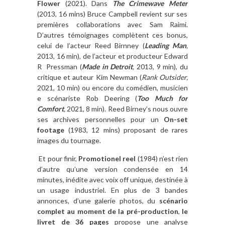
Flower
(2021). Dans
The Crimewave Meter
(2013, 16 mins) Bruce Campbell revient sur ses
premières collaborations avec Sam Raimi.
D’autres témoignages complètent ces bonus,
celui de l’acteur Reed Birnney (
Leading Man
,
2013, 16 min), de l’acteur et producteur Edward
R Pressman (
Made in Detroit
,
2013, 9 min), du
critique et auteur Kim Newman (
Rank Outsider,
2021, 10 min) ou encore du comédien, musicien
e scénariste Rob Deering (
Too Much for
Comfort
,
2021, 8 min). Reed Birney’s nous ouvre
ses archives personnelles pour un
On-set
footage
(1983, 12 mins) proposant de rares
images du tournage.
Et pour finir,
Promotionel
reel
(1984) n’est rien
d’autre qu’une version condensée en 14
minutes, inédite avec voix off unique, destinée à
un usage industriel. En plus de 3 bandes
annonces, d’une galerie photos, du
scénario
complet au moment de la pré-production
,
le
livret de 36 pages
propose une analyse