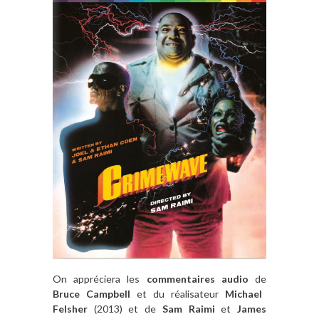
On appréciera les
commentaires audio
de
Bru
ce C
ampbell
et du réalisateur
Michael
Felsher
(2013) et de
Sam Raimi
et
James