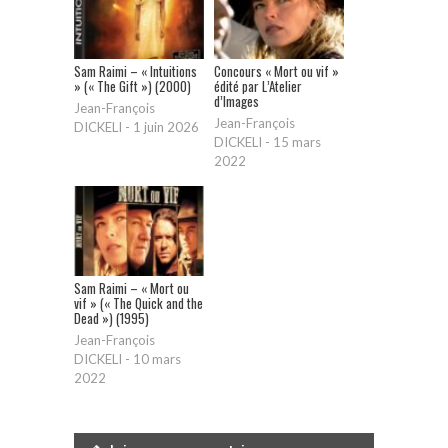
Sam Raimi – « Intuitions
Concours « Mort ou vif »
» (« The Gift ») (2000)
édité par L’Atelier
d’Images
Jean-François
Jean-François
DICKELI
-
1 juin 2026
DICKELI
-
15 mars
2022
Sam Raimi – « Mort ou
vif » (« The Quick and the
Dead ») (1995)
Jean-François
DICKELI
-
10 mars
2022