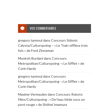
VOS COMMENTAIRES
gregory tarmoul
dans
Concours Sidonis
Calysta/Culturopoing – « Le Train sifflera trois
fois » de Fred Zinneman
Muniroh Burdani
dans
Concours
Metropolitan/Culturopoing -« Le Sifflet » de
Corin Hardy
gregory tarmoul
dans
Concours
Metropolitan/Culturopoing -« Le Sifflet » de
Corin Hardy
Maxime Vermeulen
dans
Concours Roboto
Films/Culturopoing : « De l’eau tiède sous un
pont rouge » de Shōhei Imamura