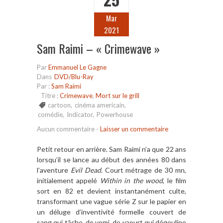
Mar
2021
Sam Raimi – « Crimewave »
Par
Emmanuel Le Gagne
Dans
DVD/Blu-Ray
Par :
Sam Raimi
Titre :
Crimewave
,
Mort sur le grill
cartoon
,
cinéma americain
,
comédie
,
Indicator
,
Powerhouse
Aucun commentaire
-
Laisser un commentaire
Petit retour en arrière. Sam Raimi n’a que 22 ans
lorsqu’il se lance au début des années 80 dans
l’aventure
Evil Dead
. Court métrage de 30 mn,
initialement appelé
Within in the wood
, le film
sort en 82 et devient instantanément culte,
transformant une vague série Z sur le papier en
un déluge d’inventivité formelle couvert de
sang qui tâche, de vomi, de yaourt qui dégouline