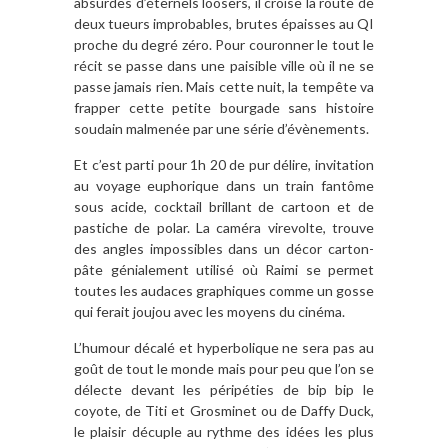
absurdes d’éternels loosers, il croise la route de
deux tueurs improbables, brutes épaisses au QI
proche du degré zéro. Pour couronner le tout le
récit se passe dans une paisible ville où il ne se
passe jamais rien. Mais cette nuit, la tempête va
frapper cette petite bourgade sans histoire
soudain malmenée par une série d’évènements.
Et c’est parti pour 1h 20 de pur délire, invitation
au voyage euphorique dans un train fantôme
sous acide, cocktail brillant de cartoon et de
pastiche de polar. La caméra virevolte, trouve
des angles impossibles dans un décor carton-
pâte génialement utilisé où Raimi se permet
toutes les audaces graphiques comme un gosse
qui ferait joujou avec les moyens du cinéma.
L’humour décalé et hyperbolique ne sera pas au
goût de tout le monde mais pour peu que l’on se
délecte devant les péripéties de bip bip le
coyote, de Titi et Grosminet ou de Daffy Duck,
le plaisir décuple au rythme des idées les plus