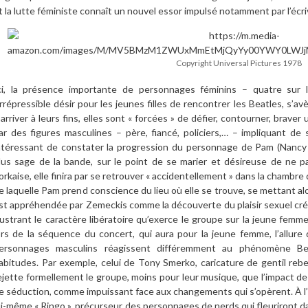
t la lutte féministe connaît un nouvel essor impulsé notamment par l’écri
Copyright Universal Pictures 1978
ci, la présence importante de personnages féminins – quatre sur le
’irrépressible désir pour les jeunes filles de rencontrer les Beatles, s’a
’arriver à leurs fins, elles sont « forcées » de défier, contourner, braver
ar des figures masculines – père, fiancé, policiers,… – impliquant de s
ntéressant de constater la progression du personnage de Pam (Nancy 
lus sage de la bande, sur le point de se marier et désireuse de ne p
orkaise, elle finira par se retrouver « accidentellement » dans la chambr
e laquelle Pam prend conscience du lieu où elle se trouve, se mettant al
st appréhendée par Zemeckis comme la découverte du plaisir sexuel créa
llustrant le caractère libératoire qu’exerce le groupe sur la jeune femm
ors de la séquence du concert, qui aura pour la jeune femme, l’allur
ersonnages masculins réagissent différemment au phénomène Bea
abitudes. Par exemple, celui de Tony Smerko, caricature de gentil reb
ejette formellement le groupe, moins pour leur musique, que l’impact de 
e séduction, comme impuissant face aux changements qui s’opèrent. À l’in
ui-même « Ringo », précurseur des personnages de nerds qui fleuriront da