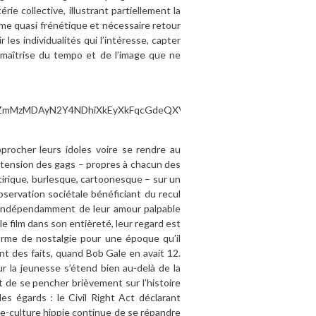
ie collective, illustrant partiellement la
thme quasi frénétique et nécessaire retour
es individualités qui l’intéresse, capter
 maîtrise du tempo et de l’image que ne
pprocher leurs idoles voire se rendre au
extension des gags – propres à chacun des
tirique, burlesque, cartoonesque – sur un
servation sociétale bénéficiant du recul
t. Indépendamment de leur amour palpable
le film dans son entièreté, leur regard est
rme de nostalgie pour une époque qu’il
t des faits, quand Bob Gale en avait 12.
 la jeunesse s’étend bien au-delà de la
t de se pencher brièvement sur l’histoire
s égards : le Civil Right Act déclarant
ntre-culture hippie continue de se répandre