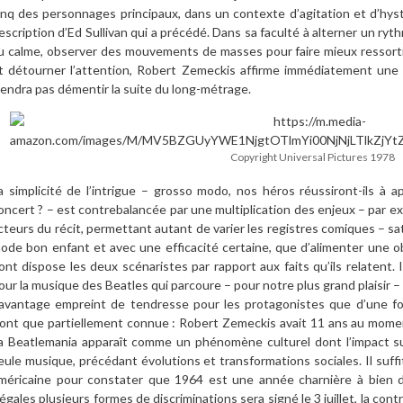
inq des personnages principaux, dans un contexte d’agitation et d’hystér
escription d’Ed Sullivan qui a précédé. Dans sa faculté à alterner un ry
u calme, observer des mouvements de masses pour faire mieux ressortir l
t détourner l’attention, Robert Zemeckis affirme immédiatement une
iendra pas démentir la suite du long-métrage.
Copyright Universal Pictures 1978
a simplicité de l’intrigue – grosso modo, nos héros réussiront-ils à a
oncert ? – est contrebalancée par une multiplication des enjeux – par 
cteurs du récit, permettant autant de varier les registres comiques – sa
ode bon enfant et avec une efficacité certaine, que d’alimenter une ob
ont dispose les deux scénaristes par rapport aux faits qu’ils relaten
our la musique des Beatles qui parcoure – pour notre plus grand plaisir – 
avantage empreint de tendresse pour les protagonistes que d’une fo
’ont que partiellement connue : Robert Zemeckis avait 11 ans au momen
a Beatlemania apparaît comme un phénomène culturel dont l’impact sur
eule musique, précédant évolutions et transformations sociales. Il suffi
méricaine pour constater que 1964 est une année charnière à bien de
llégales plusieurs formes de discriminations sera signé le 3 juillet, la co