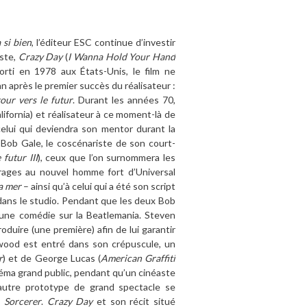
 si bien
, l’éditeur ESC continue d’investir
aste,
Crazy Day
(
I Wanna Hold Your Hand
Sorti en 1978 aux États-Unis, le film ne
an après le premier succès du réalisateur :
our vers le futur
. Durant les années 70,
ifornia) et réalisateur à ce moment-là de
elui qui deviendra son mentor durant la
c Bob Gale, le coscénariste de son court-
 futur III
), ceux que l’on surnommera les
rages au nouvel homme fort d’Universal
a mer
– ainsi qu’à celui qui a été son script
 dans le studio. Pendant que les deux Bob
 d’une comédie sur la Beatlemania. Steven
oduire (une première) afin de lui garantir
ywood est entré dans son crépuscule, un
r
) et de George Lucas (
American Graffiti
néma grand public, pendant qu’un cinéaste
autre prototype de grand spectacle se
:
Sorcerer
.
Crazy Day
et son récit situé