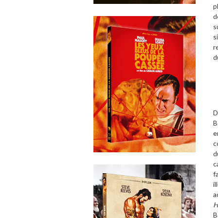
p
d
s
s
r
d
D
B
e
c
d
c
f
i
a
H
B