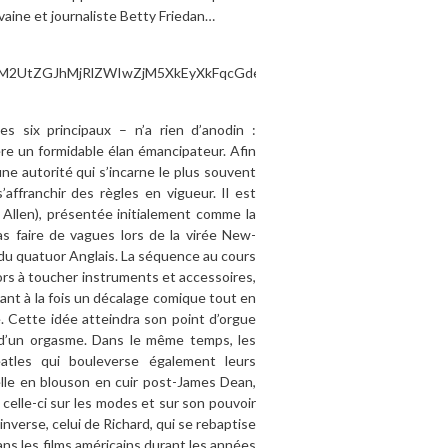
vaine et journaliste Betty Friedan…
s six principaux – n’a rien d’anodin :
vère un formidable élan émancipateur. Afin
 une autorité qui s’incarne le plus souvent
’affranchir des règles en vigueur. Il est
Allen), présentée initialement comme la
as faire de vagues lors de la virée New-
e du quatuor Anglais. La séquence au cours
ors à toucher instruments et accessoires,
nt à la fois un décalage comique tout en
e. Cette idée atteindra son point d’orgue
e d’un orgasme. Dans le même temps, les
tles qui bouleverse également leurs
elle en blouson en cuir post-James Dean,
celle-ci sur les modes et sur son pouvoir
verse, celui de Richard, qui se rebaptise
ns les films américains durant les années