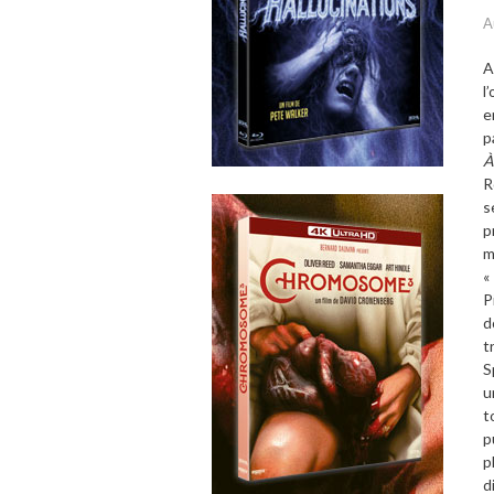
A
A
l
e
p
À
R
s
p
m
«
P
d
t
S
u
t
p
p
d