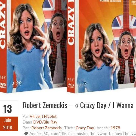
Robert Zemeckis – « Crazy Day / I Wanna 
13
Par
Vincent Nicolet
Juin
Dans
DVD/Blu-Ray
2018
Par :
Robert Zemeckis
Titre :
Crazy Day
Année :
1978
Années 60
,
comédie
,
film musical
,
hollywood
,
nouvel holly