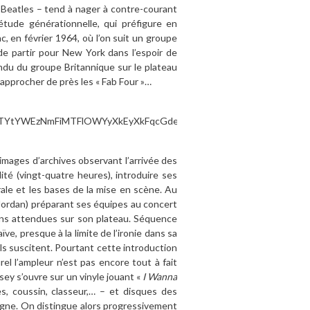
 Beatles – tend à nager à contre-courant
ude générationnelle, qui préfigure en
, en février 1964, où l’on suit un groupe
de partir pour New York dans l’espoir de
endu du groupe Britannique sur le plateau
approcher de près les « Fab Four »…
ages d’archives observant l’arrivée des
ité (vingt-quatre heures), introduire ses
rale et les bases de la mise en scène. Au
 Jordan) préparant ses équipes au concert
ons attendues sur son plateau. Séquence
ve, presque à la limite de l’ironie dans sa
ls suscitent. Pourtant cette introduction
el l’ampleur n’est pas encore tout à fait
ey s’ouvre sur un vinyle jouant «
I Wanna
es, coussin, classeur,… – et disques des
eigne. On distingue alors progressivement