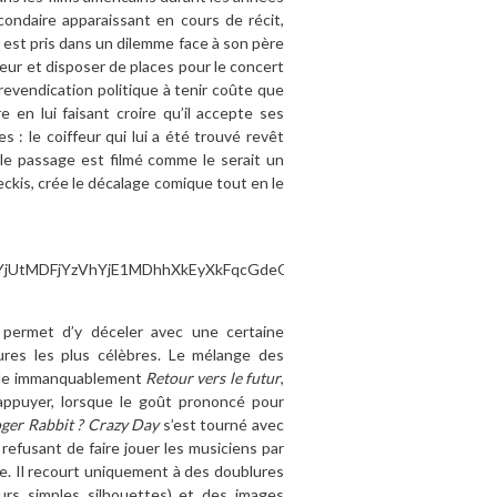
condaire apparaissant en cours de récit,
 est pris dans un dilemme face à son père
feur et disposer de places pour le concert
revendication politique à tenir coûte que
 en lui faisant croire qu’il accepte ses
 : le coiffeur qui lui a été trouvé revêt
e le passage est filmé comme le serait un
ckis, crée le décalage comique tout en le
e permet d’y déceler avec une certaine
eures les plus célèbres. Le mélange des
pelle immanquablement
Retour vers le futur
,
ppuyer, lorsque le goût prononcé pour
ger Rabbit ?
Crazy Day
s’est tourné avec
 refusant de faire jouer les musiciens par
e. Il recourt uniquement à des doublures
eurs simples silhouettes) et des images