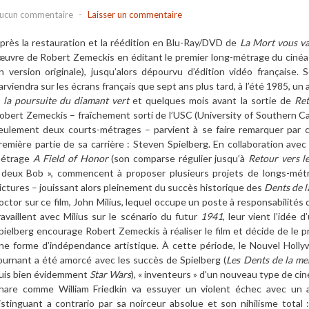
ucun commentaire
-
Laisser un commentaire
près la restauration et la réédition en Blu-Ray/DVD de
La Mort vous va
’œuvre de Robert Zemeckis en éditant le premier long-métrage du ciné
n version originale), jusqu’alors dépourvu d’édition vidéo française. 
arviendra sur les écrans français que sept ans plus tard, à l’été 1985, un 
 la poursuite du diamant vert
et quelques mois avant la sortie de
Ret
obert Zemeckis – fraîchement sorti de l’USC (University of Southern Cal
eulement deux courts-métrages – parvient à se faire remarquer par c
remière partie de sa carrière : Steven Spielberg. En collaboration ave
étrage
A Field of Honor
(son comparse régulier jusqu’à
Retour vers le
 deux Bob », commencent à proposer plusieurs projets de longs-mét
ictures – jouissant alors pleinement du succès historique des
Dents de l
octor sur ce film, John Milius, lequel occupe un poste à responsabilités
ravaillent avec Milius sur le scénario du futur
1941
, leur vient l’idée
pielberg encourage Robert Zemeckis à réaliser le film et décide de le pr
ne forme d’indépendance artistique. À cette période, le Nouvel Holl
ournant a été amorcé avec les succès de Spielberg (
Les Dents de la me
uis bien évidemment
Star Wars
), « inventeurs » d’un nouveau type de ci
hare comme William Friedkin va essuyer un violent échec avec un 
istinguant a contrario par sa noirceur absolue et son nihilisme total 