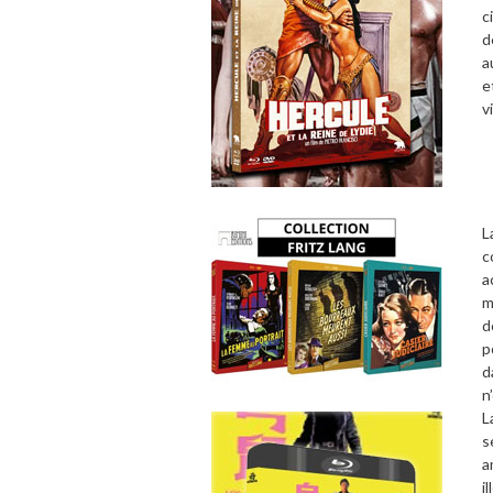
c
d
a
e
v
L
c
a
m
d
p
d
n
L
s
a
i