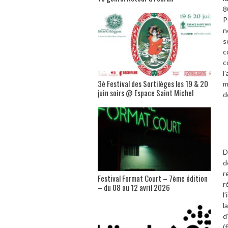
8
P
n
s
c
c
l
3è Festival des Sortilèges les 19 & 20
m
juin soirs @ Espace Saint Michel
d
D
d
r
Festival Format Court – 7ème édition
r
– du 08 au 12 avril 2026
l
l
d
(