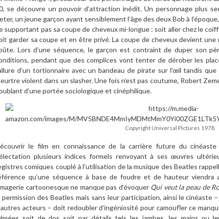
0, se découvre un pouvoir d’attraction inédit. Un personnage plus se
eter, un jeune garçon ayant sensiblement l’âge des deux Bob à l’époque,
e supportant pas sa coupe de cheveux mi-longue : soit aller chez le coif
oit garder sa coupe et en être privé. La coupe de cheveux devient une 
oûte. Lors d’une séquence, le garçon est contraint de duper son père
onditions, pendant que des complices vont tenter de dérober les places
’allure d’un tortionnaire avec un bandeau de pirate sur l’œil tandis qu
eurtre violent dans un slasher. Une fois n’est pas coutume, Robert Zeme
oublant d’une portée sociologique et cinéphilique.
Copyright Universal Pictures 1978
écouvrir le film en connaissance de la carrière future du cinéast
électation plusieurs indices formels renvoyant à ses œuvres ultéri
egistres comiques couplé à l’utilisation de la musique des Beatles rap
éférence qu’une séquence à base de foudre et de hauteur viendra a
’imagerie cartoonesque ne manque pas d‘évoquer
Qui veut la peau de Ro
a permission des Beatles mais sans leur participation, ainsi le cinéaste –
’autres acteurs – doit redoubler d’ingéniosité pour camoufler ce manqu
filmées soit de dos soit par détails tels les jambes, les mains ou l