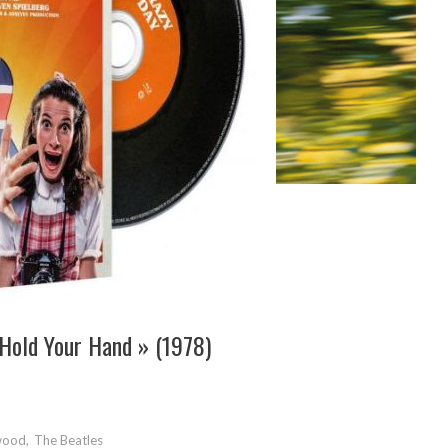
Hold Your Hand » (1978)
wood
,
The Beatles