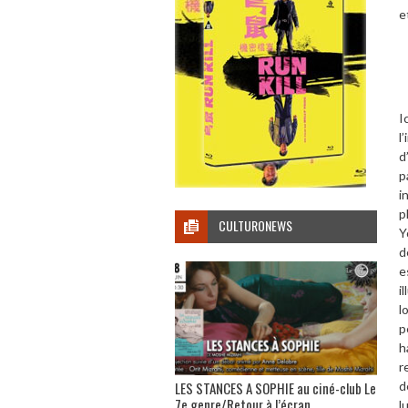
e
I
l
d
p
i
p
CULTURONEWS
Y
d
e
i
l
p
h
r
d
LES STANCES A SOPHIE au ciné-club Le
7e genre/Retour à l’écran
l