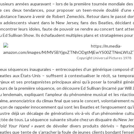
lusieurs années auparavant – lors de la première tournée mondiale des
e ces deux tendances, pour proposer un teen-movie doublé d’une ét
ubstance l’œuvre à venir de Robert Zemeckis. Retour dans le passé donc
ix adolescents vivant dans le New Jersey, fans des Beatles, décidant 
encontrer leurs idoles, faute de pouvoir se rendre au concert tant att
u Ed Sullivan Show. Ils échafaudent multiples plans et stratagèmes pour 
Copyright Universal Pictures 1978
eux séquences inaugurales – entrecoupées d’un générique composé d’im
eatles aux États-Unis – suffisent à contextualiser le récit, sa temporal
njeux et ses protagonistes principaux ainsi qu’à poser la tonalité géné
ours de la première séquence, on découvre Ed Sullivan (incarné par Will
u lendemain, expliquant l’ampleur du phénomène musical et les réacti
alme, annonciatrice du climax final que sera le concert, volontairement naï
açon de rappeler innocemment qui sont les Beatles et l’engouement qu’i
llustre déjà un décalage de générations vis-à-vis d’un phénomène cultur
ctée de tous. La séquence suivante située chez un disquaire du New Jers
old Your Hand »
avant de dévoiler divers produits dérivés – figurin
eatles que tente de s’arracher la foule de jeunes clients bondant l’ens