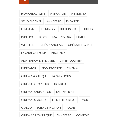
HOMOSEXUALITÉ
ANIMATION
ANNÉES 60
STUDIO CANAL
ANNÉES 90
ENFANCE
FÉMINISME
FILM NOIR
INDIE ROCK
JEUNESSE
INDIE POP
ROCK
MAKE MY DAY
FAMILLE
WESTERN
CINÉMA ANGLAIS
CINÉMA DE GENRE
LE CHAT QUI FUME
ÉROTISME
ADAPTATION LITTÉRAIRE
CINÉMA CORÉEN
INDICATOR
ADOLESCENCE
CINÉMA
CINÉMA POLITIQUE
POWERHOUSE
CINÉMA D'HORREUR
HORREUR
CINÉMA D'ANIMATION
FANTASTIQUE
CINÉMA ESPAGNOL
FILM D'HORREUR
LYON
GIALLO
SCIENCE-FICTION
POLAR
CINÉMA BRITANNIQUE
ANNÉES 80
COMÉDIE