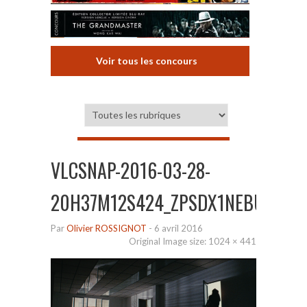
Voir tous les concours
VLCSNAP-2016-03-28-
20H37M12S424_ZPSDX1NEBUX
Par
Olivier ROSSIGNOT
-
6 avril 2016
Original Image size:
1024 × 441