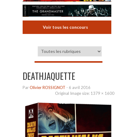
Voir tous les concours
DEATHJAQUETTE
Par
Olivier ROSSIGNOT
-
6 avril 2016
Original Image size:
1379 × 1600