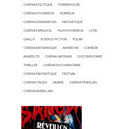
CINÉMA POLITIQUE
POWERHOUSE
CINÉMA D'HORREUR
HORREUR
CINÉMA D'ANIMATION
FANTASTIQUE
CINÉMA ESPAGNOL
FILM D'HORREUR
LYON
GIALLO
SCIENCE-FICTION
POLAR
CINÉMA BRITANNIQUE
ANNÉES 80
COMÉDIE
ANNÉES 70
CINÉMA JAPONAIS
DOCUMENTAIRE
THRILLER
CINÉMA DOCUMENTAIRE
CINÉMA FANTASTIQUE
FESTIVAL
CINÉMA ITALIEN
DRAME
CINÉMA FRANÇAIS
CINÉMA AMERICAIN