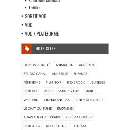
Spectacles Musicaux
Théâtre
SORTIE VOD
VOD
VOD / PLATEFORME
MOTS-CLEFS
HOMOSEXUALITÉ
ANIMATION
ANNÉES 60
STUDIO CANAL
ANNÉES 90
ENFANCE
FÉMINISME
FILM NOIR
INDIE ROCK
JEUNESSE
INDIE POP
ROCK
MAKE MY DAY
FAMILLE
WESTERN
CINÉMA ANGLAIS
CINÉMA DE GENRE
LE CHAT QUI FUME
ÉROTISME
ADAPTATION LITTÉRAIRE
CINÉMA CORÉEN
INDICATOR
ADOLESCENCE
CINÉMA