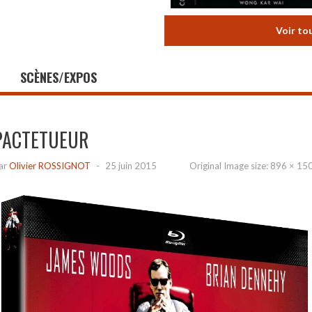
Voir to
SCÈNES/EXPOS
PACTETUEUR
ar
Olivier ROSSIGNOT
-
25 juin 2015
Original Image size:
896 × 15