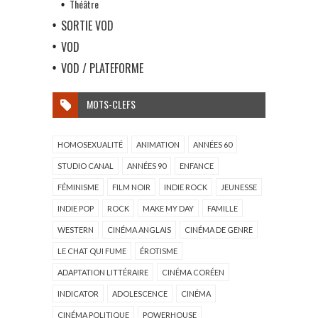
Théâtre
SORTIE VOD
VOD
VOD / PLATEFORME
MOTS-CLEFS
HOMOSEXUALITÉ
ANIMATION
ANNÉES 60
STUDIO CANAL
ANNÉES 90
ENFANCE
FÉMINISME
FILM NOIR
INDIE ROCK
JEUNESSE
INDIE POP
ROCK
MAKE MY DAY
FAMILLE
WESTERN
CINÉMA ANGLAIS
CINÉMA DE GENRE
LE CHAT QUI FUME
ÉROTISME
ADAPTATION LITTÉRAIRE
CINÉMA CORÉEN
INDICATOR
ADOLESCENCE
CINÉMA
CINÉMA POLITIQUE
POWERHOUSE