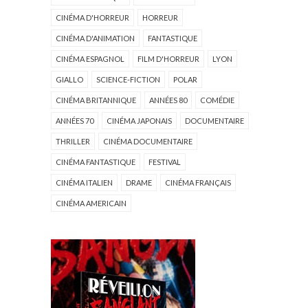
CINÉMA D'HORREUR
HORREUR
CINÉMA D'ANIMATION
FANTASTIQUE
CINÉMA ESPAGNOL
FILM D'HORREUR
LYON
GIALLO
SCIENCE-FICTION
POLAR
CINÉMA BRITANNIQUE
ANNÉES 80
COMÉDIE
ANNÉES 70
CINÉMA JAPONAIS
DOCUMENTAIRE
THRILLER
CINÉMA DOCUMENTAIRE
CINÉMA FANTASTIQUE
FESTIVAL
CINÉMA ITALIEN
DRAME
CINÉMA FRANÇAIS
CINÉMA AMERICAIN