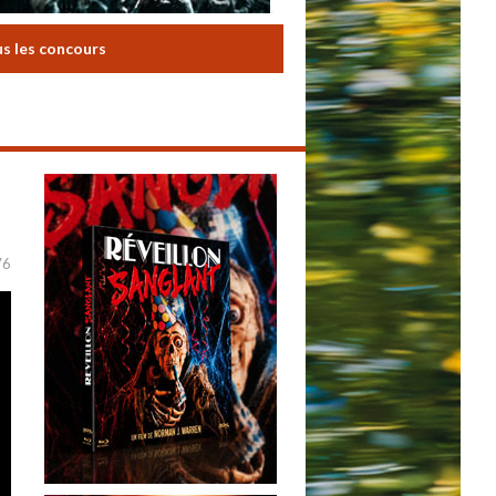
us les concours
76