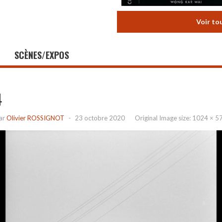
Voir to
SCÈNES/EXPOS
4
ar
Olivier ROSSIGNOT
-
23 octobre 2020
Original Image size:
1024 × 5