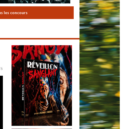
us les concours
76