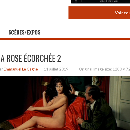
Voir to
SCÈNES/EXPOS
LA ROSE ÉCORCHÉE 2
ar
Emmanuel Le Gagne
-
11 juillet 2019
Original Image size:
1280 × 7