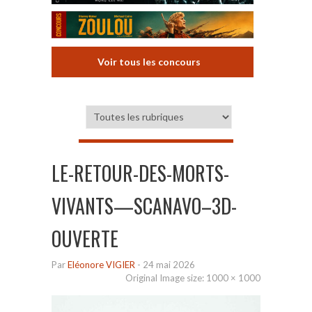
Voir tous les concours
LE-RETOUR-DES-MORTS-
VIVANTS—SCANAVO–3D-
OUVERTE
Par
Eléonore VIGIER
-
24 mai 2026
Original Image size:
1000 × 1000