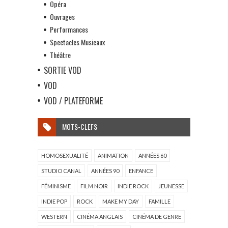
Opéra
Ouvrages
Performances
Spectacles Musicaux
Théâtre
SORTIE VOD
VOD
VOD / PLATEFORME
MOTS-CLEFS
HOMOSEXUALITÉ
ANIMATION
ANNÉES 60
STUDIO CANAL
ANNÉES 90
ENFANCE
FÉMINISME
FILM NOIR
INDIE ROCK
JEUNESSE
INDIE POP
ROCK
MAKE MY DAY
FAMILLE
WESTERN
CINÉMA ANGLAIS
CINÉMA DE GENRE