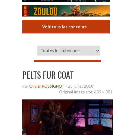
Voir tous les concours
PELTS FUR COAT
Par
Olivier ROSSIGNOT
-
23 juillet 2018
Original Image size:
639 × 351