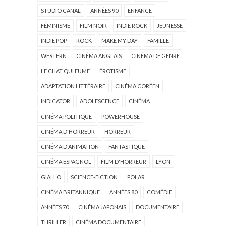
STUDIO CANAL
ANNÉES 90
ENFANCE
FÉMINISME
FILM NOIR
INDIE ROCK
JEUNESSE
INDIE POP
ROCK
MAKE MY DAY
FAMILLE
WESTERN
CINÉMA ANGLAIS
CINÉMA DE GENRE
LE CHAT QUI FUME
ÉROTISME
ADAPTATION LITTÉRAIRE
CINÉMA CORÉEN
INDICATOR
ADOLESCENCE
CINÉMA
CINÉMA POLITIQUE
POWERHOUSE
CINÉMA D'HORREUR
HORREUR
CINÉMA D'ANIMATION
FANTASTIQUE
CINÉMA ESPAGNOL
FILM D'HORREUR
LYON
GIALLO
SCIENCE-FICTION
POLAR
CINÉMA BRITANNIQUE
ANNÉES 80
COMÉDIE
ANNÉES 70
CINÉMA JAPONAIS
DOCUMENTAIRE
THRILLER
CINÉMA DOCUMENTAIRE