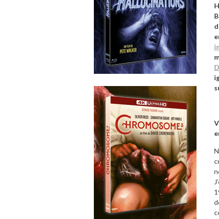
H
B
d
e
i
m
D
i
s
V
e
N
c
n
J
1
d
c