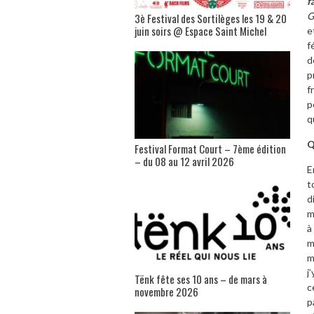
f
G
3è Festival des Sortilèges les 19 & 20
juin soirs @ Espace Saint Michel
e
f
d
p
f
p
q
Q
Festival Format Court – 7ème édition
– du 08 au 12 avril 2026
E
t
d
m
à
m
m
j
Tënk fête ses 10 ans – de mars à
c
novembre 2026
p