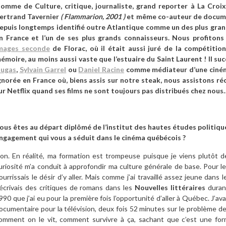
omme de Culture, critique, journaliste, grand reporter à La Croix
ertrand Tavernier
(
Flammarion,
2001 )
et même co-auteur de docume
epuis longtemps identifié outre Atlantique comme un des plus gr
n France et l’un de ses plus grands connaisseurs. Nous profiton
mages seconde
de Florac, où il était aussi juré de la compétitio
émoire, au moins aussi vaste que l’estuaire du Saint Laurent ! Il su
ugas
,
Sylvain Garrel
ou
Daniel Racine
comme médiateur d’une cinéma
gnorée en France où, biens assis sur notre steak, nous assistons 
ur Netflix quand ses films ne sont toujours pas distribués chez nous
ous êtes au départ diplômé de l’institut des hautes études politiqu
ngagement qui vous a séduit dans le cinéma québécois ?
on. En réalité, ma formation est trompeuse puisque je viens plutôt d
uriosité m’a conduit à approfondir ma culture générale de base. Pour le 
ourrissais le désir d’y aller. Mais comme j’ai travaillé assez jeune dans l
’écrivais des critiques de romans dans les
Nouvelles littéraires
duran
990 que j’ai eu pour la première fois l’opportunité d’aller à Québec. J’av
ocumentaire pour la télévision, deux fois 52 minutes sur le problème des
omment on le vit, comment survivre à ça, sachant que c’est une form