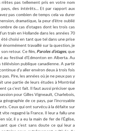
 n’êtes pas tellement pris en votre nom
pays, des intérêts… Et par rapport aux
e savez pas combien de temps cela va durer
mension, dramatique, la peur d’être oublié
 nombre de cas d’otages dont les trois cas
as d’un train en Hollande dans les années 70
ait été choisi en tant que tel dans une prise
r énormément travaillé sur la question, je
 son retour. Ce film,
Paroles d’otages
, que
nné au festival d’Edmonton en Alberta. Au
a télévision publique canadienne. A partir
ontinue d’y aller environ deux à trois fois
 pas. Pire, les années où je ne peux pas y
fait une partie de leurs études à Montréal
nt ça c’est fait. Il faut aussi préciser que
e passion pour Gilles Vigneault, Charlebois,
a géographie de ce pays, par l’incroyable
ants. Ceux qui ont survécu à la défaite sur
vite regagné la France. Il leur a fallu une
 sûr, il y a eu la main de fer de l’Église,
uant que c’est sans doute ce qui leur a