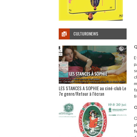
CULTURONEWS
Q
E
p
s
c
m
LES STANCES A SOPHIE au ciné-club Le
f
7e genre/Retour à l’écran
f
O
O
p
f