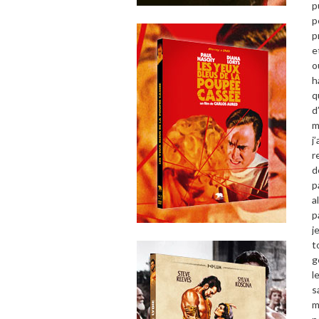
p
p
p
e
o
h
q
d
m
j
r
d
p
a
p
j
t
g
l
s
m