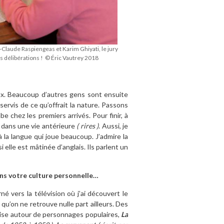
-Claude Raspiengeas et Karim Ghiyati, le jury
s délibérations ! © Éric Vautrey 2018
 eux. Beaucoup d’autres gens sont ensuite
 servis de ce qu’offrait la nature. Passons
 chez les premiers arrivés. Pour finir, à
s dans une vie antérieure
( rires )
. Aussi, je
 à la langue qui joue beaucoup. J’admire la
elle est mâtinée d’anglais. Ils parlent un
ns votre culture personnelle…
é vers la télévision où j’ai découvert le
’on ne retrouve nulle part ailleurs. Des
coise autour de personnages populaires,
La