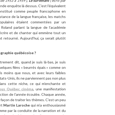
 de 1953 à 1959 )
,
Le survenant
( écrit par
rande enquête là dessus. C’est l’équivalent
 constitué comme peuple francophone en
istance de la langue française, les matchs
opulaires étaient commentées par un
 Roland parlant la langue de l’académie
d’écrire et de chanter qui emmène tout un
 retourné. Aujourd’hui, ça serait plutôt
ographie québécoise ?
utrement dit, quand je suis là-bas, je suis
 a quelques films « beurrés épais » comme on
ois moins que nous, et avec leurs faibles
tats-Unis, ils ne parviennent pas non plus
 dans cette niche, ce qui m’enchante et
ous Québec cinéma
, une manifestation
duction de l’année écoulée. Chaque année,
 façon de traiter les thèmes. C’est un peu
ert
Martin Laroche
qui m’a enthousiasmé
comme par la conduite de la narration et du