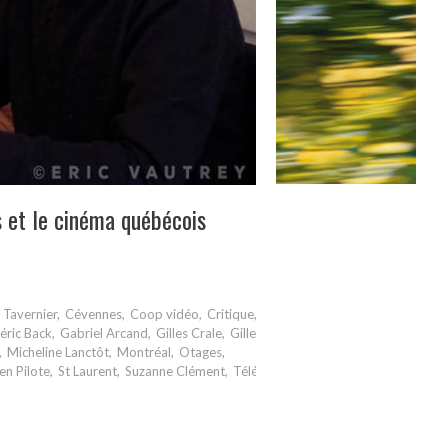
 et le cinéma québécois
 Tavernier
,
Cévennes
,
Coop vidéo
,
Critique
,
éric Back
,
Gabriel Arcand
,
Gilles Crale
,
Gilles
,
Micheline Lanctôt
,
Montréal
,
Otages
,
en Pilote
,
St Laurent
,
Suzanne Clément
,
Télé-