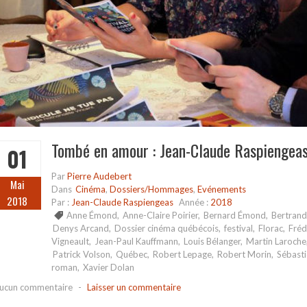
Tombé en amour : Jean-Claude Raspiengeas
01
Par
Pierre Audebert
Mai
Dans
Cinéma
,
Dossiers/Hommages
,
Evénements
2018
Par :
Jean-Claude Raspiengeas
Année :
2018
Anne Émond
,
Anne-Claire Poirier
,
Bernard Émond
,
Bertrand
Denys Arcand
,
Dossier cinéma québécois
,
festival
,
Florac
,
Fréd
Vigneault
,
Jean-Paul Kauffmann
,
Louis Bélanger
,
Martin Laroche
Patrick Volson
,
Québec
,
Robert Lepage
,
Robert Morin
,
Sébasti
roman
,
Xavier Dolan
ucun commentaire
-
Laisser un commentaire