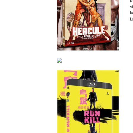
p
v
l
L