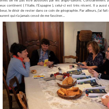
ermis de ne pas être absorbés par les anglo-saxons. Contrairement 
ieux continent ( l’Italie, l’Espagne ), celui-ci est très récent. Il a auss
abeur, le désir de rester dans ce coin de géographie. Par ailleurs, j’ai f
aurent qui n’a jamais cessé de me fasciner…