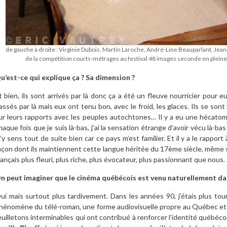
de gauche à droite : Virginie Dubois, Martin Laroche, André-Line Beauparlant, Jean
de la compétition courts-métrages au festival 48 images seconde en pleine
u’est-ce qui explique ça ? Sa dimension ?
t bien, ils sont arrivés par là donc ça a été un fleuve nourricier pour
assés par là mais eux ont tenu bon, avec le froid, les glaces. Ils se sont
ur leurs rapports avec les peuples autochtones… Il y a eu une hécatombe
haque fois que je suis là-bas, j’ai la sensation étrange d’avoir vécu là-ba
’y sens tout de suite bien car ce pays m’est familier. Et il y a le rapport
açon dont ils maintiennent cette langue héritée du 17ème siècle, même si 
rançais plus fleuri, plus riche, plus évocateur, plus passionnant que nous.
n peut imaginer que le cinéma québécois est venu naturellement da
ui mais surtout plus tardivement. Dans les années 90, j’étais plus tourn
hénomène du télé-roman, une forme audiovisuelle propre au Québec et qu
euilletons interminables qui ont contribué à renforcer l’identité québé