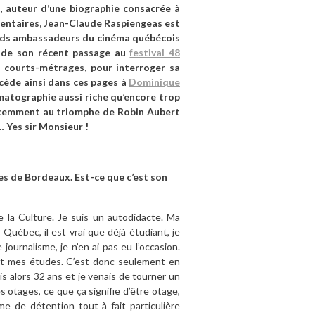
, auteur d’une biographie consacrée à
ntaires, Jean-Claude Raspiengeas est
ands ambassadeurs du cinéma québécois
s de son récent passage au
festival 48
n courts-métrages, pour interroger sa
ccède ainsi dans ces pages à
Dominique
tographie aussi riche qu’encore trop
récemment au triomphe de Robin Aubert
… Yes sir Monsieur !
es de Bordeaux. Est-ce que c’est son
e la Culture. Je suis un autodidacte. Ma
Québec, il est vrai que déjà étudiant, je
e journalisme, je n’en ai pas eu l’occasion.
t mes études. C’est donc seulement en
ais alors 32 ans et je venais de tourner un
 otages, ce que ça signifie d’être otage,
e de détention tout à fait particulière