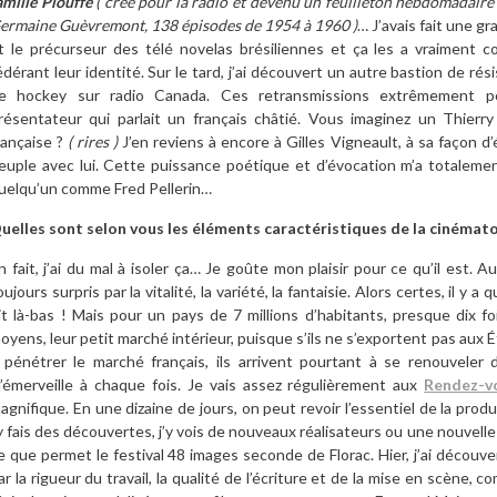
amille Plouffe
( créé pour la radio et devenu un feuilleton hebdomadaire
ermaine Guèvremont, 138 épisodes de 1954 à 1960 )
… J’avais fait une g
t le précurseur des télé novelas brésiliennes et ça les a vraiment
édérant leur identité. Sur le tard, j’ai découvert un autre bastion de rés
e hockey sur radio Canada. Ces retransmissions extrêmement p
résentateur qui parlait un français châtié. Vous imaginez un Thierry
rançaise ?
( rires )
J’en reviens à encore à Gilles Vigneault, à sa façon 
euple avec lui. Cette puissance poétique et d’évocation m’a totalement
uelqu’un comme Fred Pellerin…
uelles sont selon vous les éléments caractéristiques de la cinémat
n fait, j’ai du mal à isoler ça… Je goûte mon plaisir pour ce qu’il est. A
oujours surpris par la vitalité, la variété, la fantaisie. Alors certes, il y
it là-bas ! Mais pour un pays de 7 millions d’habitants, presque dix f
oyens, leur petit marché intérieur, puisque s’ils ne s’exportent pas aux É
 pénétrer le marché français, ils arrivent pourtant à se renouveler
’émerveille à chaque fois. Je vais assez régulièrement aux
Rendez-v
agnifique. En une dizaine de jours, on peut revoir l’essentiel de la pro
’y fais des découvertes, j’y vois de nouveaux réalisateurs ou une nouvelle
e que permet le festival 48 images seconde de Florac. Hier, j’ai découv
ar la rigueur du travail, la qualité de l’écriture et de la mise en scène, 