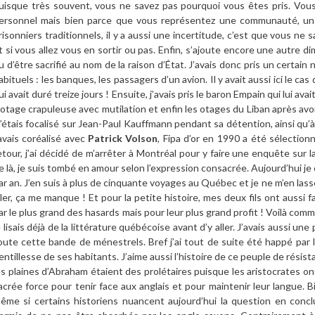
uisque très souvent, vous ne savez pas pourquoi vous êtes pris. Vous
ersonnel mais bien parce que vous représentez une communauté, un 
risonniers traditionnels, il y a aussi une incertitude, c’est que vous n
t si vous allez vous en sortir ou pas. Enfin, s’ajoute encore une autre di
u d’être sacrifié au nom de la raison d’État. J’avais donc pris un certain
abituels : les banques, les passagers d’un avion. Il y avait aussi ici le c
ui avait duré treize jours ! Ensuite, j’avais pris le baron Empain qui lui av
’otage crapuleuse avec mutilation et enfin les otages du Liban après avoi
’étais focalisé sur Jean-Paul Kauffmann pendant sa détention, ainsi qu’à
’avais coréalisé avec
Patrick Volson
, Fipa d’or en 1990 a été sélectio
etour, j’ai décidé de m’arrêter à Montréal pour y faire une enquête sur l
e là, je suis tombé en amour selon l’expression consacrée. Aujourd’hui je c
ar an. J’en suis à plus de cinquante voyages au Québec et je ne m’en lasse
ller, ça me manque ! Et pour la petite histoire, mes deux fils ont aussi 
ar le plus grand des hasards mais pour leur plus grand profit ! Voilà comme
e lisais déjà de la littérature québécoise avant d’y aller. J’avais aussi un
oute cette bande de ménestrels. Bref j’ai tout de suite été happé par l
entillesse de ses habitants. J’aime aussi l’histoire de ce peuple de résist
es plaines d’Abraham étaient des prolétaires puisque les aristocrates ont 
acrée force pour tenir face aux anglais et pour maintenir leur langue. Bien
ême si certains historiens nuancent aujourd’hui la question en concl