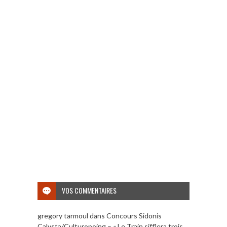
VOS COMMENTAIRES
gregory tarmoul
dans
Concours Sidonis
Calysta/Culturopoing – « Le Train sifflera trois