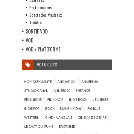
Performances
Spectacles Musicaux
Théâtre
SORTIE VOD
VOD
VOD / PLATEFORME
MOTS-CLEFS
HOMOSEXUALITÉ
ANIMATION
ANNÉES 60
STUDIO CANAL
ANNÉES 90
ENFANCE
FÉMINISME
FILM NOIR
INDIE ROCK
JEUNESSE
INDIE POP
ROCK
MAKE MY DAY
FAMILLE
WESTERN
CINÉMA ANGLAIS
CINÉMA DE GENRE
LE CHAT QUI FUME
ÉROTISME