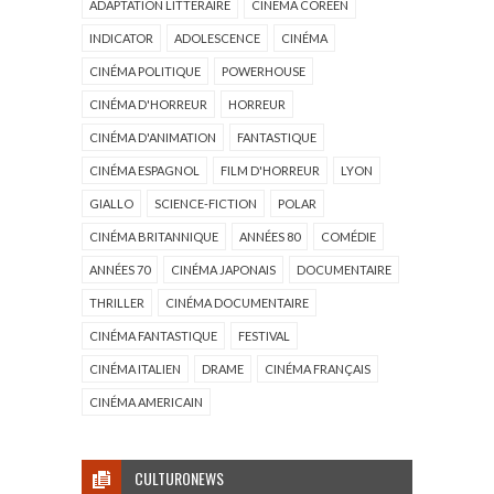
ADAPTATION LITTÉRAIRE
CINÉMA CORÉEN
INDICATOR
ADOLESCENCE
CINÉMA
CINÉMA POLITIQUE
POWERHOUSE
CINÉMA D'HORREUR
HORREUR
CINÉMA D'ANIMATION
FANTASTIQUE
CINÉMA ESPAGNOL
FILM D'HORREUR
LYON
GIALLO
SCIENCE-FICTION
POLAR
CINÉMA BRITANNIQUE
ANNÉES 80
COMÉDIE
ANNÉES 70
CINÉMA JAPONAIS
DOCUMENTAIRE
THRILLER
CINÉMA DOCUMENTAIRE
CINÉMA FANTASTIQUE
FESTIVAL
CINÉMA ITALIEN
DRAME
CINÉMA FRANÇAIS
CINÉMA AMERICAIN
CULTURONEWS