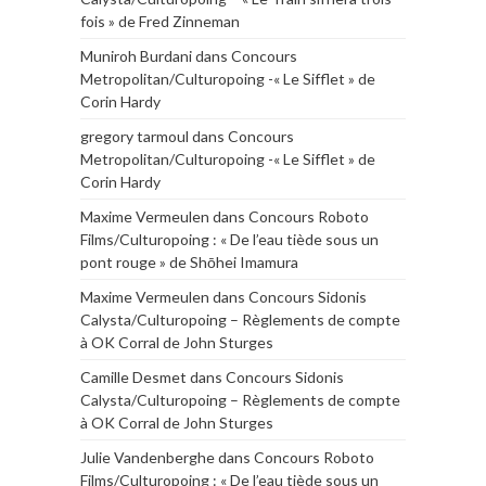
fois » de Fred Zinneman
Muniroh Burdani
dans
Concours
Metropolitan/Culturopoing -« Le Sifflet » de
Corin Hardy
gregory tarmoul
dans
Concours
Metropolitan/Culturopoing -« Le Sifflet » de
Corin Hardy
Maxime Vermeulen
dans
Concours Roboto
Films/Culturopoing : « De l’eau tiède sous un
pont rouge » de Shōhei Imamura
Maxime Vermeulen
dans
Concours Sidonis
Calysta/Culturopoing – Règlements de compte
à OK Corral de John Sturges
Camille Desmet
dans
Concours Sidonis
Calysta/Culturopoing – Règlements de compte
à OK Corral de John Sturges
Julie Vandenberghe
dans
Concours Roboto
Films/Culturopoing : « De l’eau tiède sous un