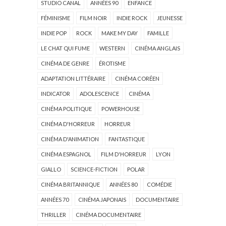
STUDIO CANAL
ANNÉES 90
ENFANCE
FÉMINISME
FILM NOIR
INDIE ROCK
JEUNESSE
INDIE POP
ROCK
MAKE MY DAY
FAMILLE
LE CHAT QUI FUME
WESTERN
CINÉMA ANGLAIS
CINÉMA DE GENRE
ÉROTISME
ADAPTATION LITTÉRAIRE
CINÉMA CORÉEN
INDICATOR
ADOLESCENCE
CINÉMA
CINÉMA POLITIQUE
POWERHOUSE
CINÉMA D'HORREUR
HORREUR
CINÉMA D'ANIMATION
FANTASTIQUE
CINÉMA ESPAGNOL
FILM D'HORREUR
LYON
GIALLO
SCIENCE-FICTION
POLAR
CINÉMA BRITANNIQUE
ANNÉES 80
COMÉDIE
ANNÉES 70
CINÉMA JAPONAIS
DOCUMENTAIRE
THRILLER
CINÉMA DOCUMENTAIRE