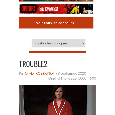
Voir tous les concours
TROUBLE2
Par
Olivier ROSSIGNOT
-
8 septembre 2020
Original Image size:
1000 × 500