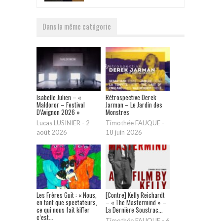
Dans la même catégorie
Isabelle Julien – «
Rétrospective Derek
Maldoror – Festival
Jarman – Le Jardin des
D’Avignon 2026 »
Monstres
Lucas LUSINIER
-
2
Timothée FAUQUE
-
août 2026
18 juin 2026
Les Frères Guit : « Nous,
[Contre] Kelly Reichardt
en tant que spectateurs,
– « The Mastermind » –
ce qui nous fait kiffer
La Dernière Soustrac...
c’est...
Timothée FAUQUE
-
6