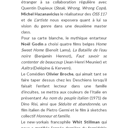
étranger à sa collaboration régulière avec
Quentin Dupieux (
Steak, Wrong, Wrong Cops
).
Michel Hazanavicius
le réalisateur des
OSS 117
et de
L’artiste
nous exposera quant à lui sa
vision du genre dans une deuxième master
class.
Pour sa carte blanche, le mythique entarteur
Noël Godin
a choisi quatre films belges
Home
Sweet Home
(Benoît Lamy),
La Bataille de l’eau
noire
(Benjamin Hennot)
,
Faut savoir se
contenter de beaucoup
(Jean-Henri Meunier) et
Aaltra
(Delépine & Kervern)
.
Le Comédien
Olivier Broche
, qui aimait tant se
faire taper dessus chez les Deschiens lorsqu’il
faisait l’enfant lecteur dans une famille
d’incultes, se mettra aux couleurs de l’Italie en
présentant
Au nom du peuple italien
(1971) de
Dino Risi, ainsi que
Séduite et abandonnée
, un
film italien de Pietro Germi et le film à sketches
collectif
Honneur et famille
.
Le new-yorkais francophile
Whit Stillman
qui
nous a gratifiés l’année dernière du formidable