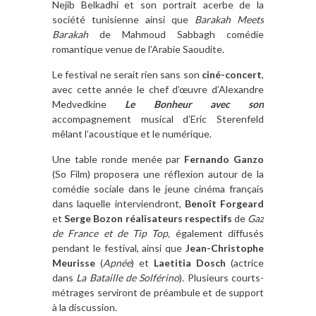
Nejib Belkadhi et son portrait acerbe de la
société tunisienne ainsi que
Barakah Meets
Barakah
de Mahmoud Sabbagh comédie
romantique venue de l’Arabie Saoudite.
Le festival ne serait rien sans son
ciné-concert
,
avec cette année le chef d’œuvre d’Alexandre
Medvedkine
Le Bonheur avec son
accompagnement musical d’Eric Sterenfeld
mêlant l’acoustique et le numérique.
Une table ronde menée par
Fernando Ganzo
(So Film) proposera une réflexion autour de la
comédie sociale dans le jeune cinéma français
dans laquelle interviendront,
Benoît Forgeard
et
Serge Bozon réalisateurs respectifs
de
Gaz
de France et de Tip Top,
également diffusés
pendant le festival, ainsi que
Jean-Christophe
Meurisse
(
Apnée
) et
Laetitia Dosch
(actrice
dans
La Bataille de Solférino
). Plusieurs courts-
métrages serviront de préambule et de support
à la discussion.