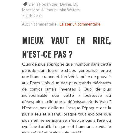
Denis Podalydès
,
Divine
,
Du
Mesnildot
,
Humour
,
John Waters
,
Saint-Denis
Aucun commentaire
-
Laisser un commentaire
MIEUX VAUT EN RIRE,
N’EST-CE PAS ?
Quoi de plus approprié que l’humour dans cette
période qui fleure le chaos généralisé, entre
une France rance et l’arrivée la prise de pouvoir
aux Etats-Unis d’un des plus grands méchants
de comics jamais inventés ? Quoi de plus
indispensable que cette « politesse du
désespoir » telle que la définissait Boris Vian ?
N’est-ce pas d’ailleurs lorsque l’époque est la
plus à feu et à sang, lorsque tout explose que
plus rien ne se maitrise, n’est-ce pas à l’ère du
cynisme totalitaire que cet humour se voit le
plus créatif et le plus subversif ?