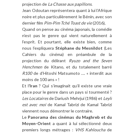
projection de
La Chasse aux papillons
.
Jean Odoutan représentera quant à lui l’Afrique
noire et plus particulièrement le Bénin, avec son
dernier film
Pim-Pim Tché Toast de vie
(2016),
Quand on pense au cinéma japonais, la comédie
n’est pas le genre qui vient naturellement à
l’esprit. Et pourtant, elle existe bien, comme
nous l’expliquera
Stéphane du Mesnildot
(Les
Cahiers du cinéma) en préambule de la
projection du délirant
Ryuzo and the Seven
Henchmen
de Kitano, et du totalement barré
R100
de d’Hitoshi Matsumoto …. « interdit aux
moins de 100 ans » !
Et l
’Iran
? Qui s’imaginait qu’il existe une vraie
place pour le genre dans un pays si tourmenté ?
Les Locataires
de Dariush Mehrjui (1986) et
Leyli
est avec moi
de Kamal Tabrizi de Kamal Tabrizi
viennent nous démontrer le contraire.
Le
Panorama des cinémas du Maghreb et du
Moyen-Orient
a quant à lui sélectionné deux
premiers longs métrages :
VHS Kahloucha
de