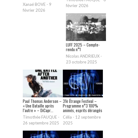
Xanaé BOVE
-
9
février 2026
février 2026
LUFF 2025 – Compte-
rendu n°1
Nicolas ANDRIEUX
-
23 octobre 2025
Paul Thomas Anderson –
31è Étrange Festival –
« Une Bataille après
Programme n°3 100%
l’autre » – DiCapr...
animés, esprits dérangés
Timothée FAUQUE
-
Célia
-
12 septembre
26 septembre 2025
2025