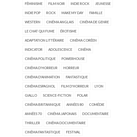
FÉMINISME
FILM NOIR
INDIE ROCK
JEUNESSE
INDIE POP
ROCK
MAKE MY DAY
FAMILLE
WESTERN
CINÉMA ANGLAIS
CINÉMA DE GENRE
LE CHAT QUI FUME
ÉROTISME
ADAPTATION LITTÉRAIRE
CINÉMA CORÉEN
INDICATOR
ADOLESCENCE
CINÉMA
CINÉMA POLITIQUE
POWERHOUSE
CINÉMA D'HORREUR
HORREUR
CINÉMA D'ANIMATION
FANTASTIQUE
CINÉMA ESPAGNOL
FILM D'HORREUR
LYON
GIALLO
SCIENCE-FICTION
POLAR
CINÉMA BRITANNIQUE
ANNÉES 80
COMÉDIE
ANNÉES 70
CINÉMA JAPONAIS
DOCUMENTAIRE
THRILLER
CINÉMA DOCUMENTAIRE
CINÉMA FANTASTIQUE
FESTIVAL