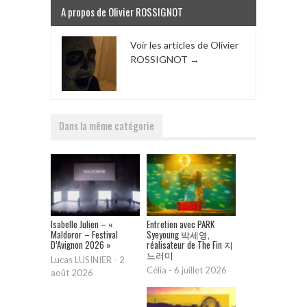
A propos de Olivier ROSSIGNOT
Voir les articles de Olivier
ROSSIGNOT
→
Dans la même catégorie
Isabelle Julien – «
Entretien avec PARK
Maldoror – Festival
Syeyoung 박세영,
D’Avignon 2026 »
réalisateur de The Fin 지
느러미
Lucas LUSINIER
-
2
Célia
-
6 juillet 2026
août 2026