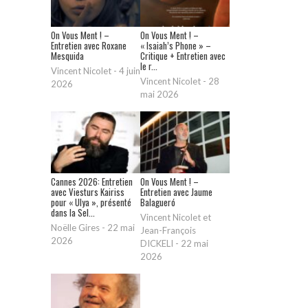
On Vous Ment ! –
On Vous Ment ! –
Entretien avec Roxane
« Isaiah’s Phone » –
Mesquida
Critique + Entretien avec
le r...
Vincent Nicolet
-
4 juin
Vincent Nicolet
-
28
2026
mai 2026
Cannes 2026: Entretien
On Vous Ment ! –
avec Viesturs Kairiss
Entretien avec Jaume
pour « Ulya », présenté
Balagueró
dans la Sel...
Vincent Nicolet et
Noëlle Gires
-
22 mai
Jean-François
2026
DICKELI
-
22 mai
2026