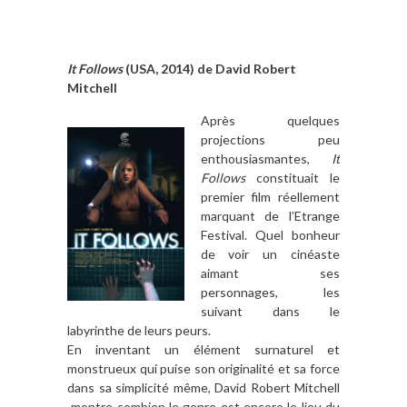
It Follows
(USA, 2014) de David Robert
Mitchell
Après quelques
projections peu
enthousiasmantes,
It
Follows
constituait le
premier film réellement
marquant de l’Etrange
Festival. Quel bonheur
de voir un cinéaste
aimant ses
personnages, les
suivant dans le
labyrinthe de leurs peurs.
En inventant un élément surnaturel et
monstrueux qui puise son originalité et sa force
dans sa simplicité même, David Robert Mitchell
montre combien le genre est encore le lieu du