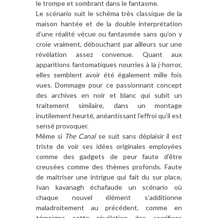
le trompe et sombrant dans le fantasme.
Le scénario suit le schéma très classique de la
maison hantée et de la double interprétation
d’une réalité vécue ou fantasmée sans qu’on y
croie vraiment, débouchant par ailleurs sur une
révélation assez convenue. Quant aux
apparitions fantomatiques nourries à la j-horror,
elles semblent avoir été également mille fois
vues. Dommage pour ce passionnant concept
des archives en noir et blanc qui subit un
traitement similaire, dans un montage
inutilement heurté, anéantissant l’effroi qu’il est
sensé provoquer.
Même si
The Canal
se suit sans déplaisir il est
triste de voir ses idées originales employées
comme des gadgets de peur faute d’être
creusées comme des thèmes profonds. Faute
de maitriser une intrigue qui fait du sur place,
Ivan kavanagh échafaude un scénario où
chaque nouvel élément s’additionne
maladroitement au précédent, comme en
témoigne cette révélation des sacrifices