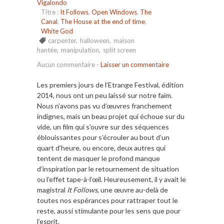
Vigalondo
Titre :
It Follows
,
Open Windows
,
The
Canal
,
The House at the end of time
,
White God
carpenter
,
halloween
,
maison
hantée
,
manipulation
,
split screen
Aucun commentaire
-
Laisser un commentaire
Les premiers jours de l’Etrange Festival, édition
2014, nous ont un peu laissé sur notre faim.
Nous n’avons pas vu d’œuvres franchement
indignes, mais un beau projet qui échoue sur du
vide, un film qui s’ouvre sur des séquences
éblouissantes pour s’écrouler au bout d’un
quart d’heure, ou encore, deux autres qui
tentent de masquer le profond manque
d’inspiration par le retournement de situation
ou l’effet tape-à-l’œil. Heureusement, il y avait le
magistral
It Follows
, une œuvre au-delà de
toutes nos espérances pour rattraper tout le
reste, aussi stimulante pour les sens que pour
l’esprit.