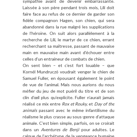
sympathie avant de devenir embarrassante.
Laissée à son père pendant trois mois, Lili doit
faire face au refus de ce dernier de garder son
fidèle compagnon Hagen, son chien, qui sera
abandonné dans la rue malgré les supplications
de l’héroïne. On suit alors parallèlement à la
recherche de Lili, le martyr de ce chien, errant
recherchant sa maîtresse, passant de mauvaise
main en mauvaise main avant d’échouer entre
celles d’un entraineur de combats de chien.
On sent bien – et c’est fort louable – que
Kornél Mundruczó voudrait venger le chien de
Samuel Fuller, en épousant également le point
de vue de l’animal. Mais nous aurions du nous
méfier du jeu de mot puéril du titre et de son
clin d’œil plus qu’explicite. Fuller n’aurait jamais
réalisé ce mix entre
Rox et Rouky,
et
Day of the
animals
passant avec le même infantilisme du
réalisme le plus crasse au sous-genre d’attaque
animale. C’est bien simple, parfois, on se croirait
dans un
Aventures de Benji
pour adultes. Le
calque de l’archétype de la vengeance humaine