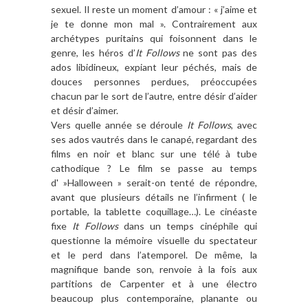
sexuel. Il reste un moment d’amour : « j’aime et
je te donne mon mal ». Contrairement aux
archétypes puritains qui foisonnent dans le
genre, les héros d’
It Follows
ne sont pas des
ados libidineux, expiant leur péchés, mais de
douces personnes perdues, préoccupées
chacun par le sort de l’autre, entre désir d’aider
et désir d’aimer.
Vers quelle année se déroule
It Follows
, avec
ses ados vautrés dans le canapé, regardant des
films en noir et blanc sur une télé à tube
cathodique ? Le film se passe au temps
d' »Halloween » serait-on tenté de répondre,
avant que plusieurs détails ne l’infirment ( le
portable, la tablette coquillage…). Le cinéaste
fixe
It Follows
dans un temps cinéphile qui
questionne la mémoire visuelle du spectateur
et le perd dans l’atemporel. De même, la
magnifique bande son, renvoie à la fois aux
partitions de Carpenter et à une électro
beaucoup plus contemporaine, planante ou