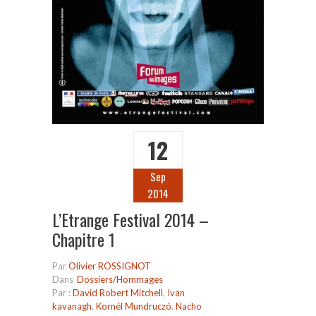
12
Sep
2014
L’Etrange Festival 2014 –
Chapitre 1
Par
Olivier ROSSIGNOT
Dans
Dossiers/Hommages
Par :
David Robert Mitchell
,
Ivan
kavanagh
,
Kornél Mundruczó
,
Nacho