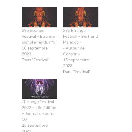
29e Etrange
29e Etrange
Festival – Etrange
Festival – Bertrand
compte-rendu n°5
Mandico –
18 septembre
« Autour de
2023
Conann »
Dans "Festival"
15 septembre
2023
Dans "Festival"
L’Etrange Festival
2022 – 28e édition
– Journal de bord
10
25 septembre
2022