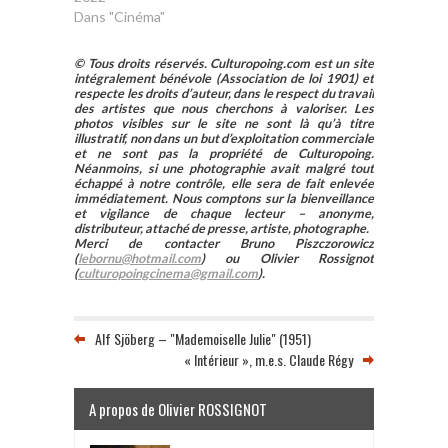
Dans "Cinéma"
© Tous droits réservés. Culturopoing.com est un site
intégralement bénévole (Association de loi 1901) et
respecte les droits d’auteur, dans le respect du travail
des artistes que nous cherchons à valoriser. Les
photos visibles sur le site ne sont là qu’à titre
illustratif, non dans un but d’exploitation commerciale
et ne sont pas la propriété de Culturopoing.
Néanmoins, si une photographie avait malgré tout
échappé à notre contrôle, elle sera de fait enlevée
immédiatement. Nous comptons sur la bienveillance
et vigilance de chaque lecteur – anonyme,
distributeur, attaché de presse, artiste, photographe.
Merci de contacter Bruno Piszczorowicz
(
lebornu@hotmail.com
) ou Olivier Rossignot
(
culturopoingcinema@gmail.com
).
Alf Sjöberg – "Mademoiselle Julie" (1951)
« Intérieur », m.e.s. Claude Régy
A propos de Olivier ROSSIGNOT